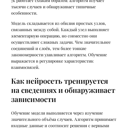
7к работает схожим образом: алгоритм изучает
тысячи случаев и обнаруживает типичные
особенности.
Модель складывается из обилия простых узлов,
связанных между собой. Каждый узел выполняет
элементарную операцию, но совместно они
осуществляют сложных задачи. Чем значительнее
соединений и слоёв, тем более тонкие
закономерности улавливает алгоритм. Обучение
выражается в регулировке характеристик
взаимосвязей.
Как нейросеть тренируется
на сведениях и обнаруживает
зависимости
Обучение модели выполняется через изучение
значительного объёма случаев. Алгоритм принимает
входные данные и соотносит решения с верными