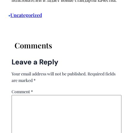
пользователей и задаёт новые стандарты качества.
Uncategorized
•
Comments
Leave a Reply
Your email address will not be published.
Required fields
are marked
*
Comment
*