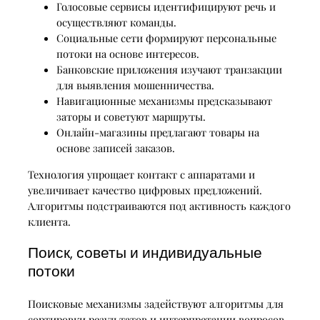
Голосовые сервисы идентифицируют речь и
осуществляют команды.
Социальные сети формируют персональные
потоки на основе интересов.
Банковские приложения изучают транзакции
для выявления мошенничества.
Навигационные механизмы предсказывают
заторы и советуют маршруты.
Онлайн-магазины предлагают товары на
основе записей заказов.
Технология упрощает контакт с аппаратами и
увеличивает качество цифровых предложений.
Алгоритмы подстраиваются под активность каждого
клиента.
Поиск, советы и индивидуальные
потоки
Поисковые механизмы задействуют алгоритмы для
сортировки результатов и интерпретации вопросов.