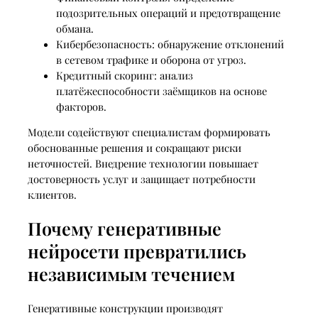
подозрительных операций и предотвращение
обмана.
Кибербезопасность: обнаружение отклонений
в сетевом трафике и оборона от угроз.
Кредитный скоринг: анализ
платёжеспособности заёмщиков на основе
факторов.
Модели содействуют специалистам формировать
обоснованные решения и сокращают риски
неточностей. Внедрение технологии повышает
достоверность услуг и защищает потребности
клиентов.
Почему генеративные
нейросети превратились
независимым течением
Генеративные конструкции производят