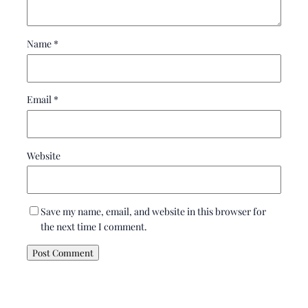
Name
*
Email
*
Website
Save my name, email, and website in this browser for
the next time I comment.