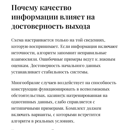
Почему качество
информации влияет на
достоверность выхода
Схема настраивается только на той сведениях,
которую воспринимает. Если информация включают
неточности, алгоритм запомнит неправильные
взаимосвязи. Ошибочные примеры ведут к ложным
оценкам. Достоверность начального данных
устанавливает стабильность системы.
Многообразие случаев воздействует на способность
конструкции функционировать в всевозможных
обстоятельствах. казино7к натренированная на
однотипных данных, слабо справляется с
нетипичными примерами. Комплект должен
включать варианты, с которыми встретится
алгоритм в реальных условиях.