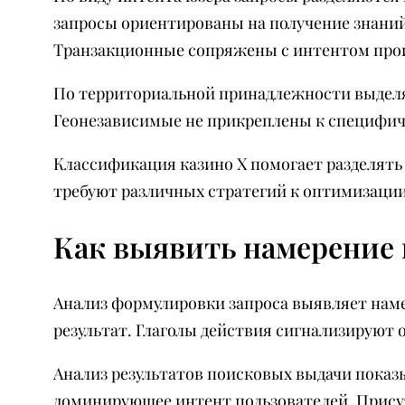
запросы ориентированы на получение знани
Транзакционные сопряжены с интентом прои
По территориальной принадлежности выделя
Геонезависимые не прикреплены к специфиче
Классификация казино Х помогает разделят
требуют различных стратегий к оптимизации
Как выявить намерение 
Анализ формулировки запроса выявляет наме
результат. Глаголы действия сигнализируют 
Анализ результатов поисковых выдачи показ
доминирующее интент пользователей. Присут