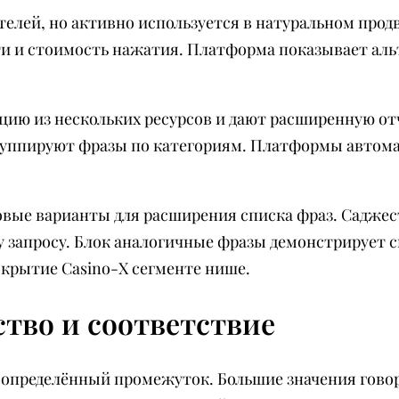
ателей, но активно используется в натуральном пр
ти и стоимость нажатия. Платформа показывает ал
ию из нескольких ресурсов и дают расширенную о
руппируют фразы по категориям. Платформы автом
овые варианты для расширения списка фраз. Саджест
у запросу. Блок аналогичные фразы демонстрирует 
крытие Casino-X сегменте нише.
ство и соответствие
а определённый промежуток. Большие значения гово