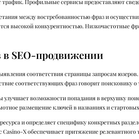
т трафик. Профильные сервисы предоставляют сведе
четания между востребованностью фраз и осуществ
ся высокой конкурентностью. Низкочастотные фраз
в в SEO-продвижении
ыявления соответствия страницы запросам юзеров.
ствие соответствующих фраз говорит поисковику о 
ы улучшает возможности попадания в верхушку пои
отное размещение ключей в названиях и стартовых 
ресурса и определяет специфику конкретных разде
 с Casino-X обеспечивает притяжение релевантного 