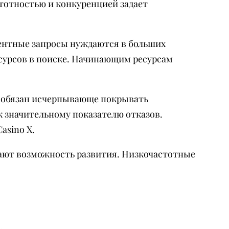
тотностью и конкуренцией задает
рентные запросы нуждаются в больших
есурсов в поиске. Начинающим ресурсам
е обязан исчерпывающе покрывать
к значительному показателю отказов.
asino X.
ают возможность развития. Низкочастотные