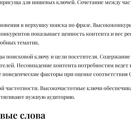
присуща для нишевых ключей. Сочетание между час
новения в верхушку поиска по фразе. Высококонку
 конкурентов показывает ценность контента и вес р
собных тематик.
цы поисковой ключу и цели посетителя. Содержани
телей. Несовпадение контента потребностям ведет 
поведенческие факторы при оценке соответствия C
ой частотности. Высокочастотные ключи обеспечив
итягивают нужную аудиторию.
вые слова