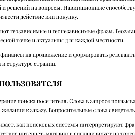
й и решений на вопросы. Навигационные способству
звести действие или покупку.
ют геозависимые и геонезависимые фразы. Геозави
ской точке и актуальны для каждой местности.
ь финансы на продвижение и формировать релевант
 и структуре страниц.
пользователя
рение поиска посетителя. Слова в запросе показыв
о желании к заказу. Вопросительные слова свидетел
ывает, как поисковых системы интерпретируют фра
ствие интернет-магазинов сигнализирует на торгов