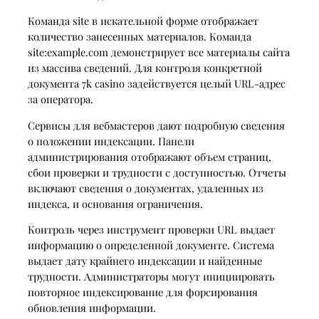
Команда site в искательной форме отображает
количество занесенных материалов. Команда
site:example.com демонстрирует все материалы сайта
из массива сведений. Для контроля конкретной
документа 7k casino задействуется целый URL-адрес
за оператора.
Сервисы для вебмастеров дают подробную сведения
о положении индексации. Панели
администрирования отображают объем страниц,
сбои проверки и трудности с доступностью. Отчеты
включают сведения о документах, удаленных из
индекса, и основания ограничения.
Контроль через инструмент проверки URL выдает
информацию о определенной документе. Система
выдает дату крайнего индексации и найденные
трудности. Администраторы могут инициировать
повторное индексирование для форсирования
обновления информации.