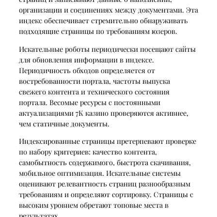
организации и соединениях между документами. Эта
индекс обеспечивает стремительно обнаруживать
подходящие страницы по требованиям юзеров.
Искательные роботы периодически посещают сайты
для обновления информации в индексе.
Периодичность обходов определяется от
востребованности портала, частоты выпуска
свежего контента и технического состояния
портала. Весомые ресурсы с постоянными
актуализациями 7К казино проверяются активнее,
чем статичные документы.
Индексированные страницы претерпевают проверке
по набору критериев: качество контента,
самобытность содержимого, быстрота скачивания,
мобильное оптимизация. Искательные системы
оценивают релевантность страниц разнообразным
требованиям и определяют сортировку. Страницы с
высоким уровнем обретают топовые места в
результатах.