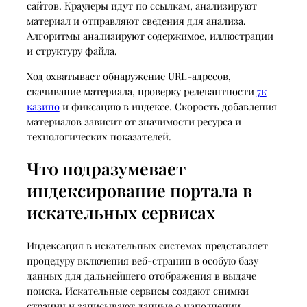
сайтов. Краулеры идут по ссылкам, анализируют
материал и отправляют сведения для анализа.
Алгоритмы анализируют содержимое, иллюстрации
и структуру файла.
Ход охватывает обнаружение URL-адресов,
скачивание материала, проверку релевантности
7к
казино
и фиксацию в индексе. Скорость добавления
материалов зависит от значимости ресурса и
технологических показателей.
Что подразумевает
индексирование портала в
искательных сервисах
Индексация в искательных системах представляет
процедуру включения веб-страниц в особую базу
данных для дальнейшего отображения в выдаче
поиска. Искательные сервисы создают снимки
страниц и записывают данные о наполнении,