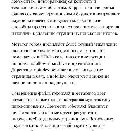
документам, повторяющемуся контенту и
технологическим областям. Корректная настройка
файла сохраняет краулинговый бюджет и направляет
пауков на ключевые документы. Сбои в коде
способны прекратить индексирование всего портала
и повлечь к удалению страниц из поисковой итогов.
Метатег robots предлагает более точный управление
над индексированием отдельных страниц. Тег
помещается в HTML-коде и несет инструкции
noindex, nofollow, noarchive и прочие опции.
Директива noindex останавливает включение
страницы в базу, а nofollow блокирует движение
пауков по линкам на документе.
Совмещение файла robots.txt и метатегов дает
возможность выстроить настраиваемую тактику
индексирования. Документ robots.txt блокирует
целые части сайта, а метатеги регулируют
индексацией отдельных страниц. Задействование
двух методов 7К казино содействует улучшить