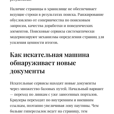
Наличие страницы в хранилище не обеспечивает
ведущие строки в результатах поиска. Ранжирование
обусловлено от соперничества по поисковым
запросам, качества доработки и поведенческих
элементов. Поисковые сервисы систематически
модернизируют механизмы определения страниц для
усиления ценности итогов.
Как искательная машина
обнаруживает новые
документы
Искательные сервисы находят новые документы
через множество базовых путей. Начальный вариант
— переход по линкам с уже занесенных порталов.
Краулеры переходят по внутренним и внешним
ссылкам, поэтапно увеличивая зону паутины. Чем
больше гиперссылок ведет на страницу, тем