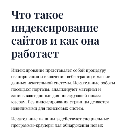
Что такое
индексирование
сайтов и как она
работает
Индексирование представляет собой процедуру
сканирования и включения веб-страниц в массив
данных искательной системы. Искательные роботы
посещают порталы, анализируют материал и
записывают данные для последующей показа
юзерам. Без индексирования страницы делаются
невидимыми для поисковых систем.
Искательные машины задействуют специальные
программы-краулеры для обнаружения новых