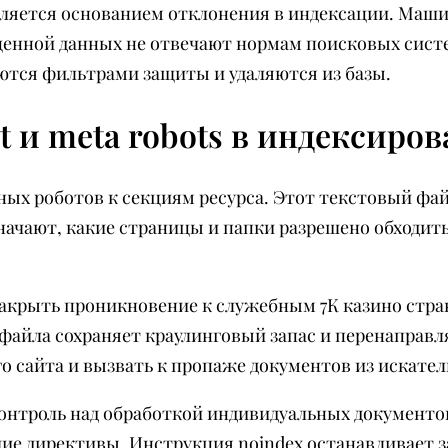
вляется основанием отклонения в индексации. Маш
ценной данных не отвечают нормам поисковых сист
ются фильтрами защиты и удаляются из базы.
t и meta robots в индексиро
ьных роботов к секциям ресурса. Этот текстовый фай
начают, какие страницы и папки разрешено обходит
 закрыть проникновение к служебным 7К казино стр
файла сохраняет краулинговый запас и перенаправл
о сайта и вызвать к пропаже документов из искател
контроль над обработкой индивидуальных документов
очие директивы. Инструкция noindex останавливает за