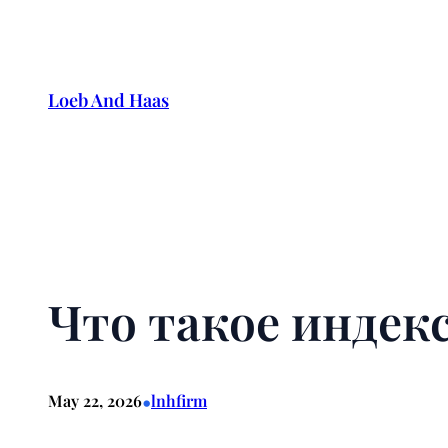
Skip
to
content
Loeb And Haas
Что такое индекс
•
May 22, 2026
lnhfirm