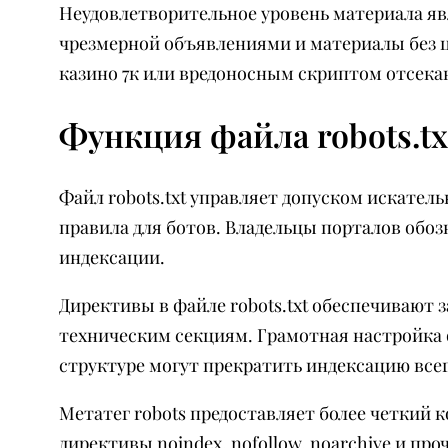
Неудовлетворительное уровень материала я
чрезмерной объявлениями и материалы без 
казино 7к или вредоносным скриптом отсека
Функция файла robots.tx
Файл robots.txt управляет допуском искател
правила для ботов. Владельцы порталов обоз
индексации.
Директивы в файле robots.txt обеспечивают
техническим секциям. Грамотная настройка 
структуре могут прекратить индексацию всег
Метатег robots предоставляет более четкий 
директивы noindex, nofollow, noarchive и пр