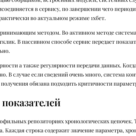
оединяется в сервису, по завершении чего периоди
актически во актуальном режиме 1хбет.
ринимающим методом. Во активном методе система
отклик. В пассивном способе сервис передает показ
ьно.
рности а также регулярности передачи данных. Когда
о. В случае если сведений очень много, система к
 получения обязана подходить критичности парамет
 показателей
фильных репозиториях хронологических цепочек. Та
да. Каждая строка содержит значение параметра, х