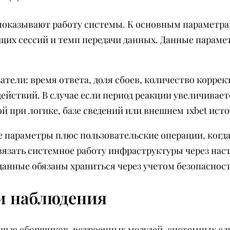
показывают работу системы. К основным параметрам
ющих сессий и темп передачи данных. Данные парам
тели: время ответа, доля сбоев, количество корре
действий. В случае если период реакции увеличивает
й при логике, базе сведений или внешнем 1xbet исто
 параметры плюс пользовательские операции, когда
язать системное работу инфраструктуры через нас
анные обязаны храниться через учетом безопасност
и наблюдения
ью сборщиков, встроенных модулей, системных сл