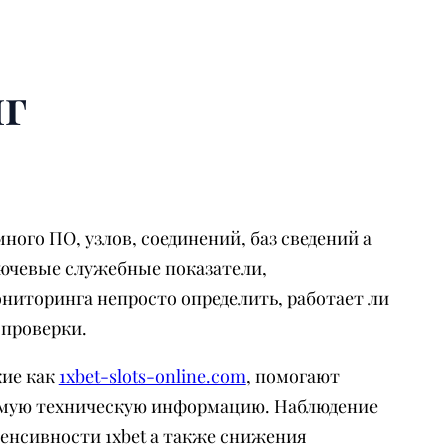
нг
ого ПО, узлов, соединений, баз сведений а
лючевые служебные показатели,
ниторинга непросто определить, работает ли
 проверки.
кие как
1xbet-slots-online.com
, помогают
ачимую техническую информацию. Наблюдение
тенсивности 1xbet а также снижения