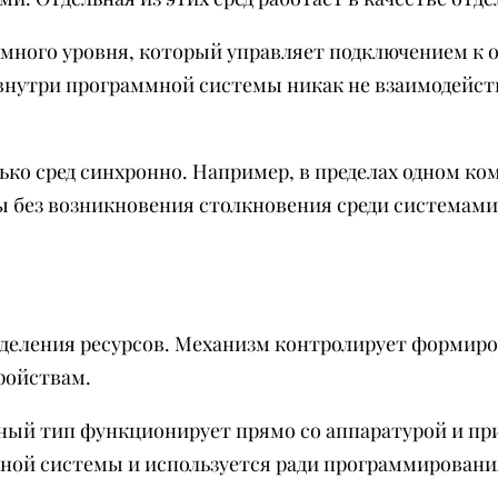
емного уровня, который управляет подключением к 
внутри программной системы никак не взаимодейст
ько сред синхронно. Например, в пределах одном 
без возникновения столкновения среди системами
зделения ресурсов. Механизм контролирует формиро
ройствам.
ьный тип функционирует прямо со аппаратурой и п
нной системы и используется ради программирования