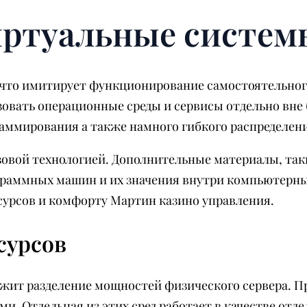
иртуальные систем
, что имитирует функционирование самостоятельного
зовать операционные среды и сервисы отдельно вне 
раммирования а также намного гибкого распределе
овой технологией. Дополнительные материалы, так
раммных машин и их значения внутри компьютерных
сурсов и комфорту Мартин казино управления.
сурсов
жит разделение мощностей физического сервера. П
. Отдельная из этих сред работает в качестве отдел