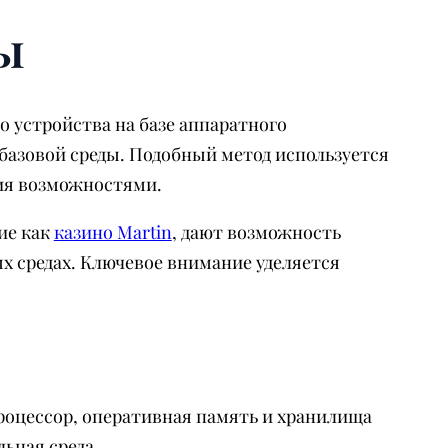
ы
 устройства на базе аппаратного
базовой среды. Подобный метод используется
ния возможностями.
ие как
казино Martin
, дают возможность
 средах. Ключевое внимание уделяется
роцессор, оперативная память и хранилища
ьная среда.