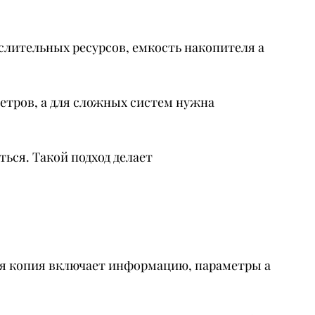
слительных ресурсов, емкость накопителя а
етров, а для сложных систем нужна
ься. Такой подход делает
ая копия включает информацию, параметры а