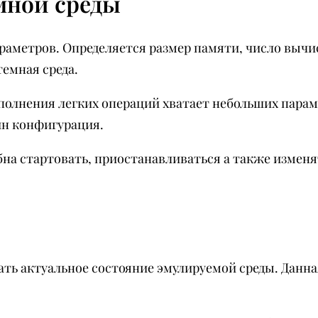
мной среды
раметров. Определяется размер памяти, число вычи
темная среда.
полнения легких операций хватает небольших парам
ин конфигурация.
а стартовать, приостанавливаться а также изменят
ть актуальное состояние эмулируемой среды. Данн