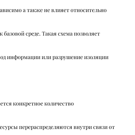
висимо а также не влияет относительно
базовой среде. Такая схема позволяет
вод информации или разрушение изоляции
ется конкретное количество
есурсы перераспределяются внутри связи от