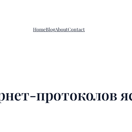
Home
Blog
About
Contact
рнет-протоколов 