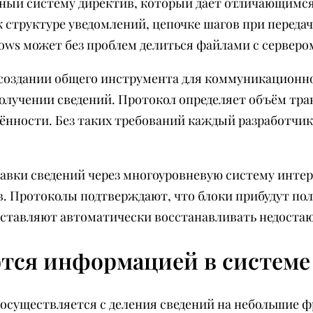
ный систему директив, который даёт отличающимс
 структуре уведомлений, цепочке шагов при переда
ws может без проблем делиться файлами с сервером
создании общего инструмента для коммуникационно
олучении сведений. Протокол определяет объём тр
ённости. Без таких требований каждый разработчи
вки сведений через многоуровневую систему интерн
 Протоколы подтверждают, что блоки прибудут пол
оставляют автоматически восстанавливать недостаю
тся информацией в системе
существляется с деления сведений на небольшие ф