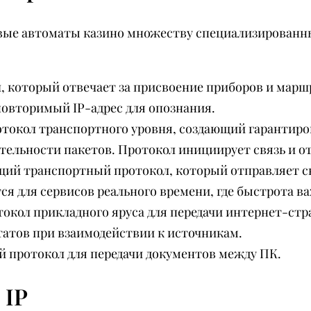
овые автоматы казино множеству специализированн
кол, который отвечает за присвоение приборов и ма
овторимый IP-адрес для опознания.
 протокол транспортного уровня, создающий гаранти
ельности пакетов. Протокол инициирует связь и от
ющий транспортный протокол, который отправляет с
ся для сервисов реального времени, где быстрота в
ротокол прикладного яруса для передачи интернет-ст
татов при взаимодействии к источникам.
ный протокол для передачи документов между ПК.
 IP