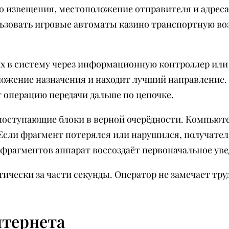
 извещения, местоположение отправителя и адресат
ьзовать игровые автоматы казино транспортную во
их в систему через информационную контроллер или
ложение назначения и находит лучший направление.
 операцию передачи дальше по цепочке.
поступающие блоки в верной очерёдности. Компьют
 Если фрагмент потерялся или нарушился, получате
 фрагментов аппарат воссоздаёт первоначальное ув
тически за части секунды. Оператор не замечает тр
тернета