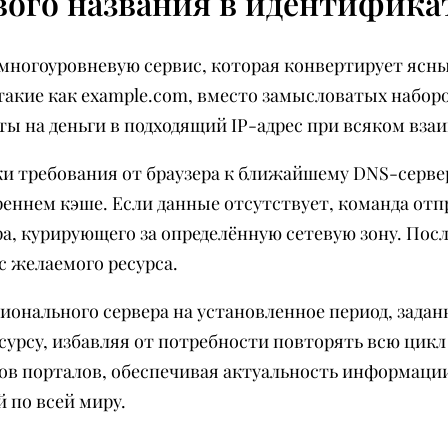
вого названия в идентифика
 многоуровневую сервис, которая конвертирует ясн
 такие как example.com, вместо замысловатых набо
ы на деньги в подходящий IP-адрес при всяком вза
и требования от браузера к ближайшему DNS-серве
еннем кэше. Если данные отсутствует, команда от
, курирующего за определённую сетевую зону. После
с желаемого ресурса.
онального сервера на установленное период, задан
сурсу, избавляя от потребности повторять всю цик
 порталов, обеспечивая актуальность информации
 по всей миру.