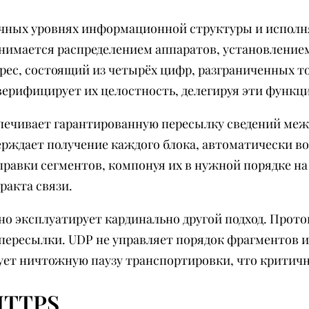
ичных уровнях информационной структуры и исполн
анимается распределением аппаратов, установление
ес, состоящий из четырёх цифр, разграниченных то
верифицирует их целостность, делегируя эти функци
спечивает гарантированную пересылку сведений ме
ерждает получение каждого блока, автоматически в
равки сегментов, компонуя их в нужной порядке на
ракта связи.
но эксплуатирует кардинально другой подход. Прото
пересылки. UDP не управляет порядок фрагментов и
ет ничтожную паузу транспортировки, что критично
HTTPS