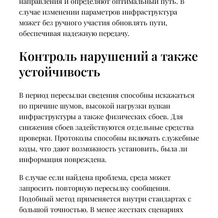
направления и определяют оптимальный путь. В
случае изменении параметров инфраструктура
может без ручного участия обновлять пути,
обеспечивая надежную передачу.
Контроль нарушений а также
устойчивость
В период пересылки сведения способны искажаться
по причине шумов, высокой нагрузки вулкан
инфраструктуры а также физических сбоев. Для
снижения сбоев задействуются отдельные средства
проверки. Протоколы способны включать служебные
коды, что дают возможность установить, была ли
информация повреждена.
В случае если найдена проблема, среда может
запросить повторную пересылку сообщения.
Подобный метод применяется внутри стандартах с
большой точностью. В менее жестких сценариях