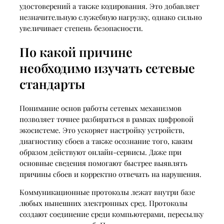
удостоверений а также кодирования. Это добавляет
незначительную служебную нагрузку, однако сильно
увеличивает степень безопасности.
По какой причине
необходимо изучать сетевые
стандарты
Понимание основ работы сетевых механизмов
позволяет точнее разбираться в рамках цифровой
экосистеме. Это ускоряет настройку устройств,
диагностику сбоев а также осознание того, каким
образом действуют онлайн-сервисы. Даже при
основные сведения помогают быстрее выявлять
причины сбоев и корректно отвечать на нарушения.
Коммуникационные протоколы лежат внутри базе
любых нынешних электронных сред. Протоколы
создают соединение среди компьютерами, пересылку