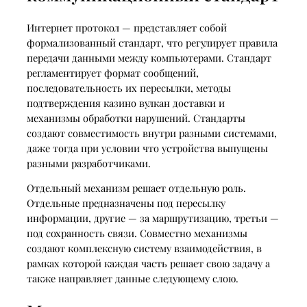
Интернет протокол — представляет собой
формализованный стандарт, что регулирует правила
передачи данными между компьютерами. Стандарт
регламентирует формат сообщений,
последовательность их пересылки, методы
подтверждения казино вулкан доставки и
механизмы обработки нарушений. Стандарты
создают совместимость внутри разными системами,
даже тогда при условии что устройства выпущены
разными разработчиками.
Отдельный механизм решает отдельную роль.
Отдельные предназначены под пересылку
информации, другие — за маршрутизацию, третьи —
под сохранность связи. Совместно механизмы
создают комплексную систему взаимодействия, в
рамках которой каждая часть решает свою задачу а
также направляет данные следующему слою.