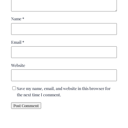
Name
*
Email
*
Website
Save my name, email, and website in this browser for
the next time I comment.