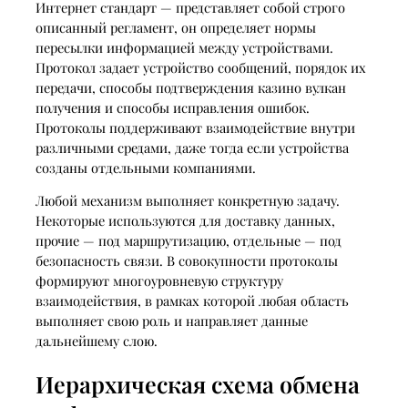
Интернет стандарт — представляет собой строго
описанный регламент, он определяет нормы
пересылки информацией между устройствами.
Протокол задает устройство сообщений, порядок их
передачи, способы подтверждения казино вулкан
получения и способы исправления ошибок.
Протоколы поддерживают взаимодействие внутри
различными средами, даже тогда если устройства
созданы отдельными компаниями.
Любой механизм выполняет конкретную задачу.
Некоторые используются для доставку данных,
прочие — под маршрутизацию, отдельные — под
безопасность связи. В совокупности протоколы
формируют многоуровневую структуру
взаимодействия, в рамках которой любая область
выполняет свою роль и направляет данные
дальнейшему слою.
Иерархическая схема обмена