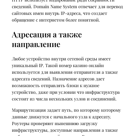
сведений. Domain Name System отвечает для перевод
сайтовых имен внутрь IP-адреса, что создает
обращение с интернетом более понятной.
Адресация а также
направление
Любое устройство внутри сетевой среды имеет
уникальный IP. Такой номер казино онлайн
используется для выявления отправителя а также
адресата сведений. Назначение адресов дает
возможность отправлять блоки к нужное
устройство, даже при условии что инфраструктура
состоит из числа нескольких узлов и соединений.
Маршрутизация задает путь, по которому которому
данные движутся с начального узла к адресату.
Роутеры проверяют нынешнюю загрузку
инфраструктуры, доступные направления а также