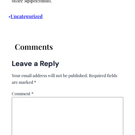
более эффективно.
Uncategorized
•
Comments
Leave a Reply
Your email address will not be published.
Required fields
are marked
*
Comment
*