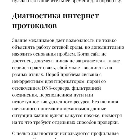
нуждаются в значительнее времени для обработку.
Диагностика интернет
протоколов
Знание механизмов дает возможность не только
объяснять работу сетевой среды, но дополнительно
находить основания проблем. Когда сайт не
доступен, документ никак не загружается а также
сервис теряет связь, сбой может возникать на
разных этапах. Порой проблема связана с
некорректным идентификатором, порой со
отключением DNS-сервера, фильтрацией
соединения, переполнением пути или
недоступностью удаленного ресурса. Без наличия
начального понимания механизмов данные
ситуации казино вулкан кажутся похоже, несмотря
на то что требуют отдельных способов проверки.
С целью диагностики используются профильные