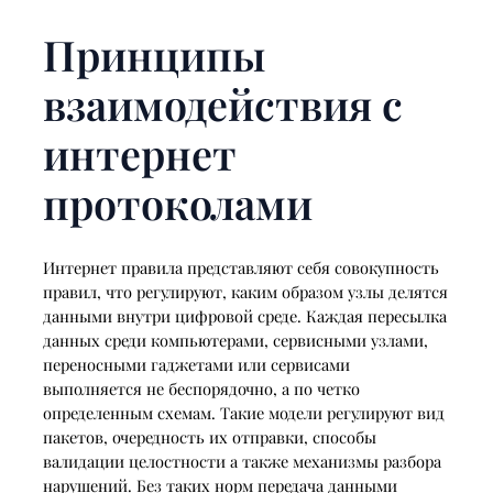
Принципы
взаимодействия с
интернет
протоколами
Интернет правила представляют себя совокупность
правил, что регулируют, каким образом узлы делятся
данными внутри цифровой среде. Каждая пересылка
данных среди компьютерами, сервисными узлами,
переносными гаджетами или сервисами
выполняется не беспорядочно, а по четко
определенным схемам. Такие модели регулируют вид
пакетов, очередность их отправки, способы
валидации целостности а также механизмы разбора
нарушений. Без таких норм передача данными