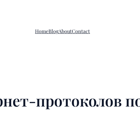
Home
Blog
About
Contact
рнет-протоколов 