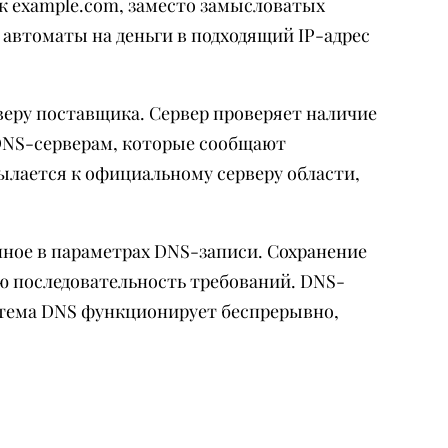
к example.com, заместо замысловатых
автоматы на деньги в подходящий IP-адрес
веру поставщика. Сервер проверяет наличие
 DNS-серверам, которые сообщают
ылается к официальному серверу области,
нное в параметрах DNS-записи. Сохранение
сю последовательность требований. DNS-
истема DNS функционирует беспрерывно,