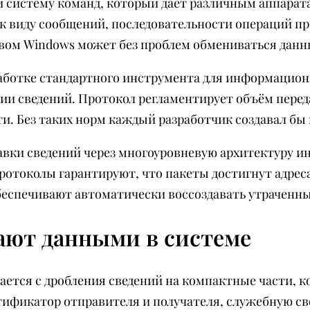
систему команд, который даёт различным аппарата
к виду сообщений, последовательности операций пр
вом Windows может без проблем обмениваться данны
аботке стандартного инструмента для информационн
ии сведений. Протокол регламентирует объём перед
и. Без таких норм каждый разработчик создавал б
вки сведений через многоуровневую архитектуру и
отоколы гарантируют, что пакеты достигнут адреса
еспечивают автоматически воссоздавать утраченны
ают данными в системе
ется с дробления сведений на компактные части, 
тификатор отправителя и получателя, служебную св