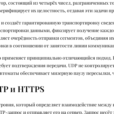
, состоящий из четырёх чисел, разграниченных то
верифицирует их целостность, отдавая эти задачи пр
 и создаёт гарантированную транспортировку свед
нспортировки данными, фиксирует получение каждог
яет очерёдность отправки сегментов, объединяя их 
овки в соотношении от занятости линии коммуника
о применяет принципиально отличающийся подход. 
ебует подтверждения передачи. UDP не контролирует
автоматы обеспечивает мизерную паузу пересылки, ч
TP и HTTPS
ровня, который определяет взаимодействие между в
TP-запрос и отправляет его на сервер. Запрос несёт 