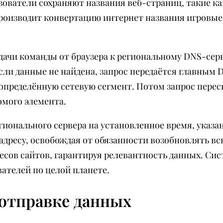
зователи сохраняют названия веб-страниц, такие ка
оизводит конвертацию интернет названия игровые 
дачи команды от браузера к региональному DNS-сер
сли данные не найдена, запрос передаётся главным
 определённую сетевую сегмент. Потом запрос перес
омого элемента.
ионального сервера на установленное время, указа
адресу, освобождая от обязанности возобновлять в
есов сайтов, гарантируя релевантность данных. С
ателей по целой планете.
отправке данных