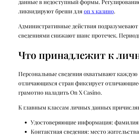
данные в недоступный формы. Регулирование
ликвидируют бреши для
on x казино
.
Административные действия подразумевают 
сведениями снижают шанс протечек. Периоди
Что принадлежит к ли
Персональные сведения охватывают каждую с
отличающихся стран фиксирует отличающиеся
грамотно наладить On X Casino.
К главным классам личных данных причисля
Удостоверяющие информация: фамилия, и
Контактная сведения: место жительства