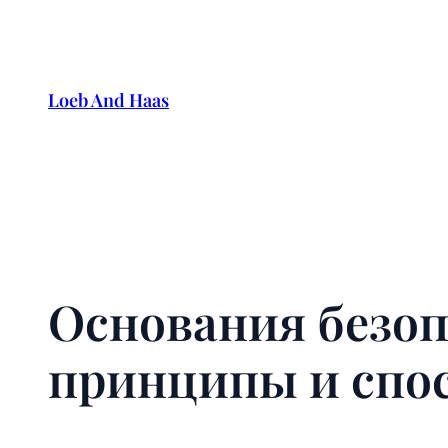
Skip
to
content
Loeb And Haas
Основания безо
принципы и спо