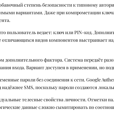
бавочный степень безопасности к типовому авториз
имыми вариантами. Даже при компрометации ключа
ента.
то пользователь ведает: ключ или PIN-код. Дополни
ие отличающихся видов компонентов выстраивает н
 дополнительного фактора. Система передаёт разо
ания входа. Вариант доступен в применении, но по
нные пароли без соединения к сети. Google Authe
д надёжнее SMS, поскольку пароли создаются локаль
дуальные телесные свойства личности. Отметки па
гические данные сложно сымитировать по соотнош