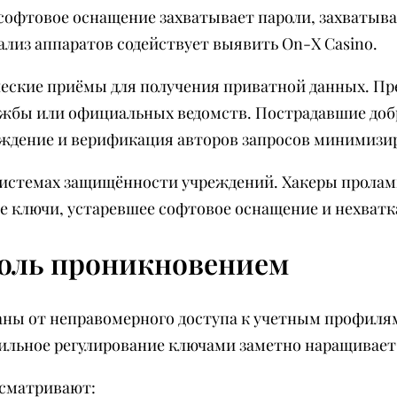
офтовое оснащение захватывает пароли, захватывае
ализ аппаратов содействует выявить On-X Casino.
ские приёмы для получения приватной данных. Пре
ужбы или официальных ведомств. Пострадавшие добр
уждение и верификация авторов запросов минимизи
 системах защищённости учреждений. Хакеры прол
е ключи, устаревшее софтовое оснащение и нехват
роль проникновением
раны от неправомерного доступа к учетным профил
льное регулирование ключами заметно наращивает 
усматривают: