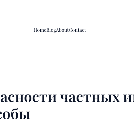
Home
Blog
About
Contact
пасности частных 
собы