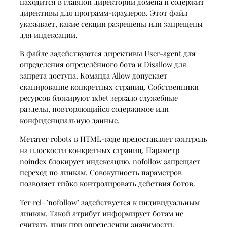
находится в главной директории домена и содержит
директивы для программ-краулеров. Этот файл
указывает, какие секции разрешены или запрещены
для индексации.
В файле задействуются директивы User-agent для
определения определённого бота и Disallow для
запрета доступа. Команда Allow допускает
сканирование конкретных страниц. Собственники
ресурсов блокируют 1xbet зеркало служебные
разделы, повторяющийся содержимое или
конфиденциальную данные.
Метатег robots в HTML-коде предоставляет контроль
на плоскости конкретных страниц. Параметр
noindex блокирует индексацию, nofollow запрещает
переход по линкам. Совокупность параметров
позволяет гибко контролировать действия ботов.
Тег rel=’nofollow’ задействуется к индивидуальным
линкам. Такой атрибут информирует ботам не
считать линк при определении значимости.