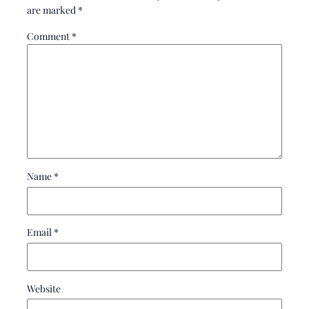
are marked
*
Comment
*
Name
*
Email
*
Website