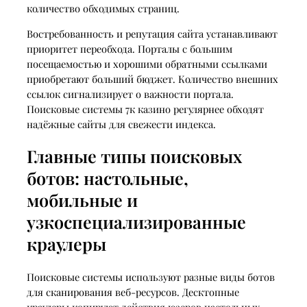
количество обходимых страниц.
Востребованность и репутация сайта устанавливают
приоритет переобхода. Порталы с большим
посещаемостью и хорошими обратными ссылками
приобретают больший бюджет. Количество внешних
ссылок сигнализирует о важности портала.
Поисковые системы 7к казино регулярнее обходят
надёжные сайты для свежести индекса.
Главные типы поисковых
ботов: настольные,
мобильные и
узкоспециализированные
краулеры
Поисковые системы используют разные виды ботов
для сканирования веб-ресурсов. Десктопные