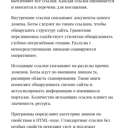
вычленяют все ссылки. Каждая ссылка оценивается
и вносится в перечень для посещения.
Внутренние ссылки связывают документы одного
домена. Боты следуют по таким ссылкам, чтобы
обнаружить структуру сайта. Грамотная
перелинковка содействует утилитам обнаруживать
глубоко погружённые секции. Разделы с
непосредственными линками сканируются
оперативнее.
Исходящие ссылки указывают на разделы прочих
доменов. Боты идут по внешним линкам 7к,
расширяя область сканирования. Такие шаги
помогают обнаруживать свежие сайты и
актуализировать информацию о имеющихся
порталах. Количество исходящих ссылок влияет на
значимость ресурса.
Программы определяют категории линков по
свойствам в HTML-коде. Стандартные ссылки без
особых свойств передают силу и подлежат