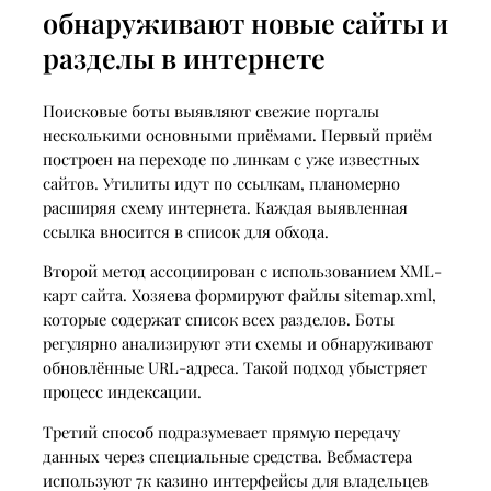
обнаруживают новые сайты и
разделы в интернете
Поисковые боты выявляют свежие порталы
несколькими основными приёмами. Первый приём
построен на переходе по линкам с уже известных
сайтов. Утилиты идут по ссылкам, планомерно
расширяя схему интернета. Каждая выявленная
ссылка вносится в список для обхода.
Второй метод ассоциирован с использованием XML-
карт сайта. Хозяева формируют файлы sitemap.xml,
которые содержат список всех разделов. Боты
регулярно анализируют эти схемы и обнаруживают
обновлённые URL-адреса. Такой подход убыстряет
процесс индексации.
Третий способ подразумевает прямую передачу
данных через специальные средства. Вебмастера
используют 7к казино интерфейсы для владельцев