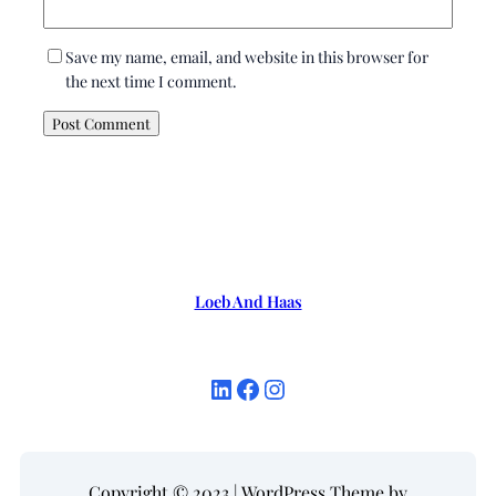
Save my name, email, and website in this browser for
the next time I comment.
Loeb And Haas
LinkedIn
Facebook
Instagram
Copyright © 2023 | WordPress Theme by