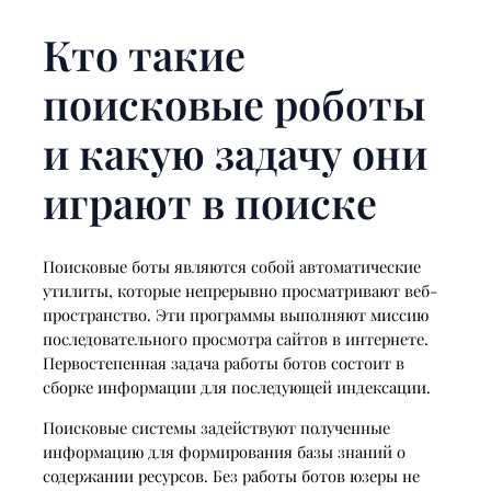
Кто такие
поисковые роботы
и какую задачу они
играют в поиске
Поисковые боты являются собой автоматические
утилиты, которые непрерывно просматривают веб-
пространство. Эти программы выполняют миссию
последовательного просмотра сайтов в интернете.
Первостепенная задача работы ботов состоит в
сборке информации для последующей индексации.
Поисковые системы задействуют полученные
информацию для формирования базы знаний о
содержании ресурсов. Без работы ботов юзеры не