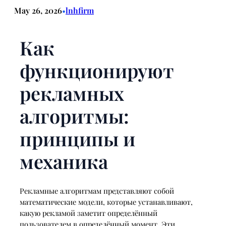
May 26, 2026
lnhfirm
•
Как
функционируют
рекламных
алгоритмы:
принципы и
механика
Рекламные алгоритмам представляют собой
математические модели, которые устанавливают,
какую рекламой заметит определённый
пользователем в определённый момент. Эти