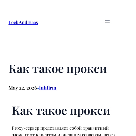
Skip
to
content
Loeb And Haas
Как такое прокси
May 22, 2026
lnhfirm
•
Как такое прокси
Proxy-сервер представляет собой транзитный
элемент от клиентом и внешним сервером, через