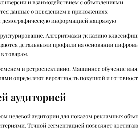
онверсии и взаимодействием с объявлениями
ся данные о поведением в приложениях
т демографическую информацией напрямую
труктурирование. Алгоритмами 7к казино классиф
здаются детальными профили на основании цифровы
 в товарам.
ременем и ретроспективно. Машинное обучение выя
иями определяют вероятность покупкой и готовност
ей аудиторией
ром целевой аудитории для показом рекламных объ
итериями. Точной сегментацией позволяет достига