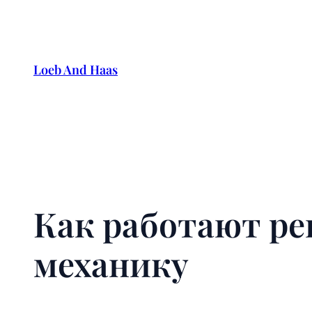
Skip
to
content
Loeb And Haas
Как работают р
механику