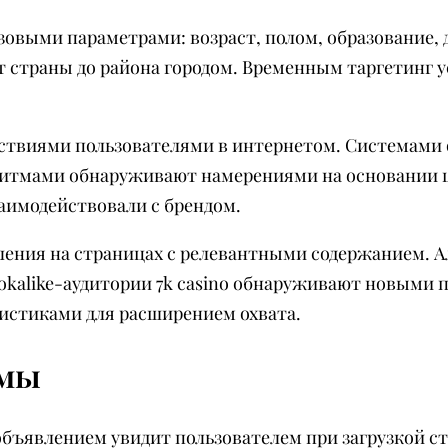
овыми параметрами: возраст, полом, образование, 
т страны до района городом. Временным таргетинг 
йствиями пользователями в интернетом. Системами
ритмами обнаруживают намерениями на основании 
аимодействовали с брендом.
ения на страницах с релевантными содержанием. 
okalike-аудитории 7k casino обнаруживают новыми 
истиками для расширением охвата.
амы
бъявлением увидит пользователем при загрузкой с