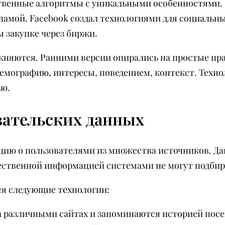
венные алгоритмы с уникальными особенностями. G
амой. Facebook создал технологиями для социальн
 закупке через биржи.
жняются. Ранними версии опирались на простые п
емографию, интересы, поведением, контекст. Техн
ю.
вательских данных
ю о пользователями из множества источников. Да
чественной информацией системами не могут подби
я следующие технологии:
а различными сайтах и запоминаются историей по