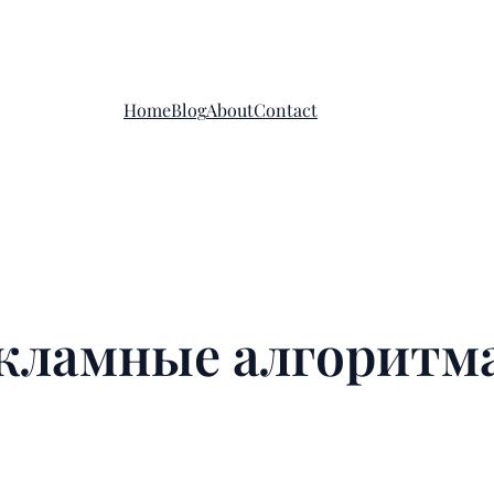
Home
Blog
About
Contact
екламные алгоритм