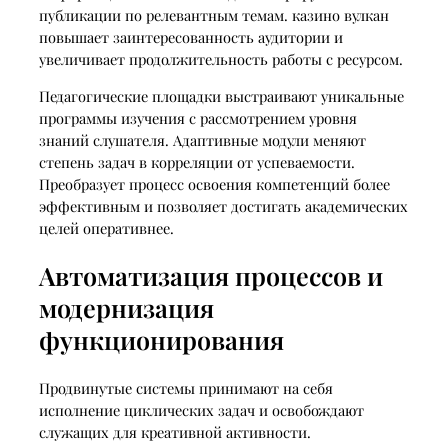
публикации по релевантным темам. казино вулкан
повышает заинтересованность аудитории и
увеличивает продолжительность работы с ресурсом.
Педагогические площадки выстраивают уникальные
программы изучения с рассмотрением уровня
знаний слушателя. Адаптивные модули меняют
степень задач в корреляции от успеваемости.
Преобразует процесс освоения компетенций более
эффективным и позволяет достигать академических
целей оперативнее.
Автоматизация процессов и
модернизация
функционирования
Продвинутые системы принимают на себя
исполнение циклических задач и освобождают
служащих для креативной активности.