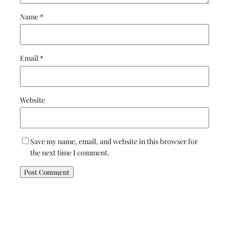
Name
*
Email
*
Website
Save my name, email, and website in this browser for
the next time I comment.