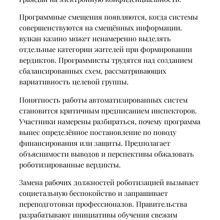
Программные смещения появляются, когда системы
совершенствуются на смещённых информации.
вулкан казино может ненамеренно выделять
отдельные категории жителей при формировании
вердиктов. Программисты трудятся над созданием
сбалансированных схем, рассматривающих
вариативность целевой группы.
Понятность работы автоматизированных систем
становится критичным предписанием инспекторов.
Участники намерены разбираться, почему программа
вынес определённое постановление по поводу
финансирования или защиты. Предполагает
объяснимости выводов и перспективы обжаловать
роботизированные вердикты.
Замена рабочих должностей роботизацией вызывает
социетальную беспокойство и запрашивает
переподготовки профессионалов. Правительства
разрабатывают инициативы обучения свежим