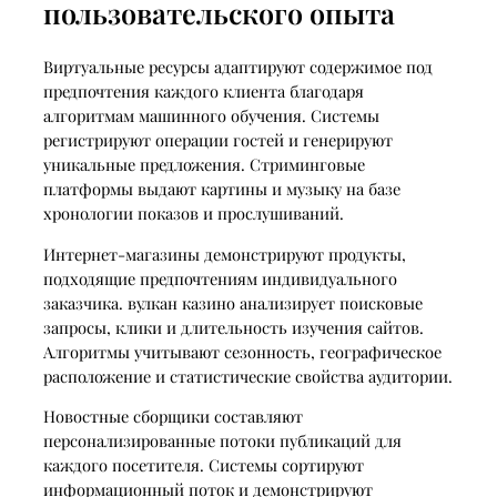
пользовательского опыта
Виртуальные ресурсы адаптируют содержимое под
предпочтения каждого клиента благодаря
алгоритмам машинного обучения. Системы
регистрируют операции гостей и генерируют
уникальные предложения. Стриминговые
платформы выдают картины и музыку на базе
хронологии показов и прослушиваний.
Интернет-магазины демонстрируют продукты,
подходящие предпочтениям индивидуального
заказчика. вулкан казино анализирует поисковые
запросы, клики и длительность изучения сайтов.
Алгоритмы учитывают сезонность, географическое
расположение и статистические свойства аудитории.
Новостные сборщики составляют
персонализированные потоки публикаций для
каждого посетителя. Системы сортируют
информационный поток и демонстрируют