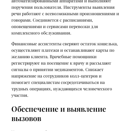
автоматизированными аппаратами и выполняют
поручения пользователя. Инструменты выявления
речи работают с всевозможными произношениями и
говорами. Соединяется с расписаниями,
оповещениями и сервисами перевозки для
комплексного обслуживания.
Финансовые ассистенты сверяют остаток кошелька,
осуществляют платежи и останавливают карты по
желанию клиента. Врачебные помощники
регистрируют на посещение к врачу и рассылают
сигналы о принятии медикаментов. Снижает
напряжение на сотрудников колл-центров и
помогает специалистам сосредотачиваться на
трудных операциях, нуждающихся человеческого
участия.
Обеспечение и выявление
вызовов