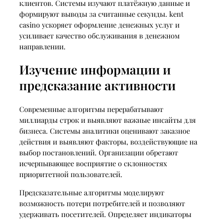
клиентов. Системы изучают платёжную данные и
формируют выводы за считанные секунды. kent
casino ускоряет оформление денежных услуг и
усиливает качество обслуживания в денежном
направлении.
Изучение информации и
предсказание активности
Современные алгоритмы перерабатывают
миллиарды строк и выявляют важные инсайты для
бизнеса. Системы аналитики оценивают заказное
действия и выявляют факторы, воздействующие на
выбор постановлений. Организации обретают
исчерпывающее восприятие о склонностях
приоритетной пользователей.
Предсказательные алгоритмы моделируют
возможность потери потребителей и позволяют
удерживать посетителей. Определяет индикаторы