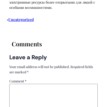
электронные ресурсы более открытыми для людей с
особыми возможностями.
Uncategorized
•
Comments
Leave a Reply
Your email address will not be published.
Required fields
are marked
*
Comment
*