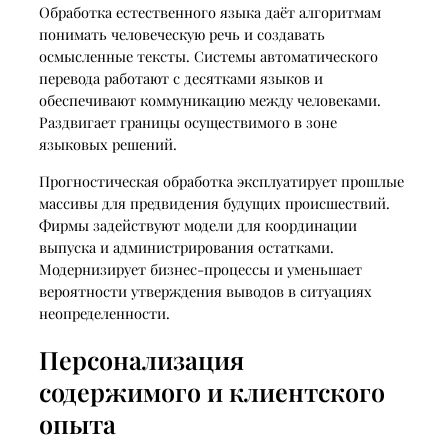
Обработка естественного языка даёт алгоритмам
понимать человеческую речь и создавать
осмысленные тексты. Системы автоматического
перевода работают с десятками языков и
обеспечивают коммуникацию между человеками.
Раздвигает границы осуществимого в зоне
языковых решений.
Прогностическая обработка эксплуатирует прошлые
массивы для предвидения будущих происшествий.
Фирмы задействуют модели для координации
выпуска и администрирования остатками.
Модернизирует бизнес-процессы и уменьшает
вероятности утверждения выводов в ситуациях
неопределенности.
Персонализация
содержимого и клиентского
опыта