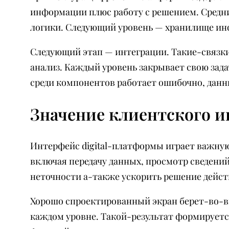
информации плюс работу с решением. Средни
логики. Следующий уровень — хранилище инф
Следующий этап — интеграции. Такие-связк
анализ. Каждый уровень закрывает свою зада
среди компонентов работает ошибочно, данн
Значение клиентского 
Интерфейс digital-платформы играет важную
включая передачу данных, просмотр сведени
неточности а-также ускорить решение дейст
Хорошо спроектированный экран берет-во-вн
каждом уровне. Такой-результат формируетс