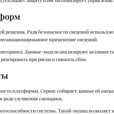
д усиливает защиту плюс оптимизирует управление.
тформ
ей решения. Ради безопасности сведений использу
 несанкционированное применение сведений.
иторинга. Данные-модули анализируют активность
еагировать при риски и снижать сбои.
ты
ность платформы. Сервис собирает данные об опера
я ради улучшения сценариев.
отоспособности системы. Такой-подход позволяет 