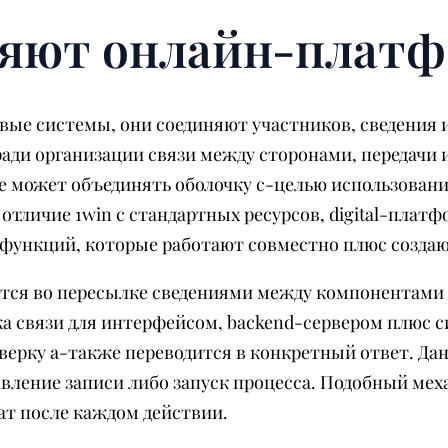
ляют онлайн-плат
ые системы, они соединяют участников, сведения
ади организации связи между сторонами, передачи
е может объединять оболочку с-целью использовани
отличие 1win с стандартных ресурсов, digital-пла
 функций, которые работают совместно плюс созда
тся во пересылке сведениями между компонентами
ика связи для интерфейсом, backend-сервером плюс
оверку а-также переводится в конкретный ответ. Д
бавление записи либо запуск процесса. Подобный м
ат после каждом действии.