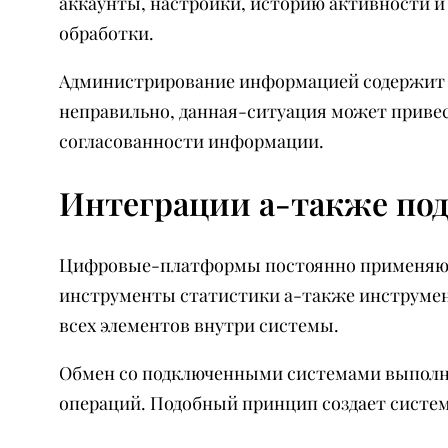
аккаунты, настройки, историю активности и 
обработки.
Администрирование информацией содержит 
неправильно, данная-ситуация может приве
согласованности информации.
Интеграции а-также по
Цифровые-платформы постоянно применяют 
инструменты статистики а-также инструмен
всех элементов внутри системы.
Обмен со подключенными системами выполня
операций. Подобный принцип создает систем