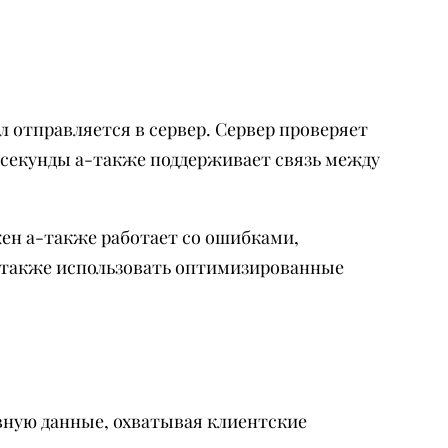
л отправляется в сервер. Сервер проверяет
 секунды а-также поддерживает связь между
жен а-также работает со ошибками,
-также использовать оптимизированные
ную данные, охватывая клиентские