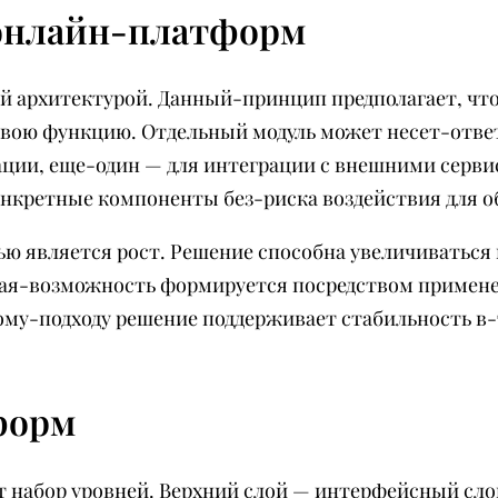
онлайн-платформ
 архитектурой. Данный-принцип предполагает, что
вою функцию. Отдельный модуль может несет-ответ
ции, еще-один — для интеграции с внешними сервис
онкретные компоненты без-риска воздействия для о
ю является рост. Решение способна увеличиваться 
ая-возможность формируется посредством применен
ому-подходу решение поддерживает стабильность в
тформ
набор уровней. Верхний слой — интерфейсный слой