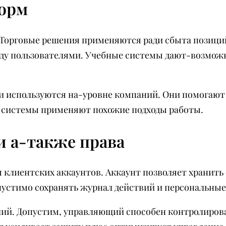
форм
Торговые решения применяются ради сбыта позици
у пользователями. Учебные системы дают-возможн
и используются на-уровне компаний. Они помогают 
се системы применяют похожие подходы работы.
и а-также права
лиентских аккаунтов. Аккаунт позволяет хранить 
пустимо сохранять журнал действий и персональны
чий. Допустим, управляющий способен контролирова