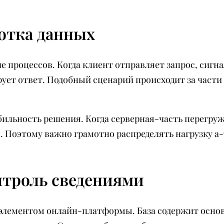
ботка данных
е процессов. Когда клиент отправляет запрос, сигна
ует ответ. Подобный сценарий происходит за части
бильность решения. Когда серверная-часть перегру
 Поэтому важно грамотно распределять нагрузку а
нтроль сведениями
лементом онлайн-платформы. База содержит основ