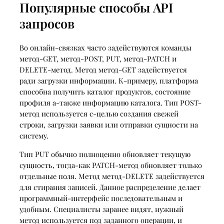
Популярные способы API
запросов
Во онлайн-связках часто задействуются команды
метод-GET, метод-POST, PUT, метод-PATCH и
DELETE-метод. Метод метод-GET задействуется
ради загрузки информации. К-примеру, платформа
способна получить каталог продуктов, состояние
профиля а-также информацию каталога. Тип POST-
метод используется с-целью создания свежей
строки, загрузки заявки или отправки сущности на
систему.
Тип PUT обычно полноценно обновляет текущую
сущность, тогда-как PATCH-метод обновляет только
отдельные поля. Метод метод-DELETE задействуется
для стирания записей. Данное распределение делает
программный-интерфейс последовательным и
удобным. Специалисты заранее видят, нужный
метод используется под заданного операции, и