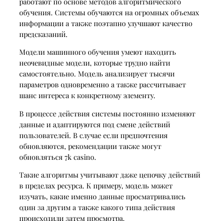
работают по основе методов алгоритмического
обучения. Системы обучаются на огромных объемах
информации а также поэтапно улучшают качество
предсказаний.
Модели машинного обучения умеют находить
неочевидные модели, которые трудно найти
самостоятельно. Модель анализирует тысячи
параметров одновременно а также рассчитывает
шанс интереса к конкретному элементу.
В процессе действия системы постоянно изменяют
данные и адаптируются под смене действий
пользователей. В случае если предпочтения
обновляются, рекомендации также могут
обновляться 7k casino.
Такие алгоритмы учитывают даже цепочку действий
в пределах ресурса. К примеру, модель может
изучать, какие именно данные просматривались
один за другим а также какого типа действия
происходили затем просмотра.