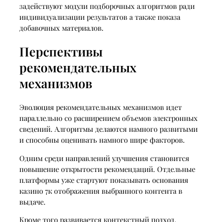
задействуют модули подборочных алгоритмов ради
индивидуализации результатов а также показа
добавочных материалов.
Перспективы
рекомендательных
механизмов
Эволюция рекомендательных механизмов идет
параллельно со расширением объемов электронных
сведений. Алгоритмы делаются намного развитыми
и способны оценивать намного шире факторов.
Одним среди направлений улучшения становится
повышение открытости рекомендаций. Отдельные
платформы уже стартуют показывать основания
казино 7к отображения выбранного контента в
выдаче.
Кроме того развивается контекстный подход.