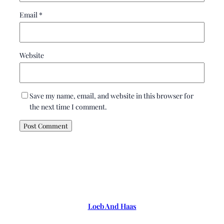
Email
*
Website
Save my name, email, and website in this browser for
the next time I comment.
Loeb And Haas