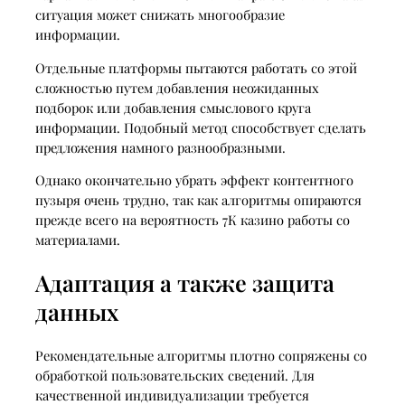
ситуация может снижать многообразие
информации.
Отдельные платформы пытаются работать со этой
сложностью путем добавления неожиданных
подборок или добавления смыслового круга
информации. Подобный метод способствует сделать
предложения намного разнообразными.
Однако окончательно убрать эффект контентного
пузыря очень трудно, так как алгоритмы опираются
прежде всего на вероятность 7К казино работы со
материалами.
Адаптация а также защита
данных
Рекомендательные алгоритмы плотно сопряжены со
обработкой пользовательских сведений. Для
качественной индивидуализации требуется