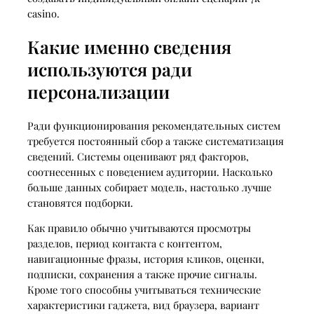
casino.
Какие именно сведения
используются ради
персонализации
Ради функционирования рекомендательных систем
требуется постоянный сбор а также систематизация
сведений. Системы оценивают ряд факторов,
соотнесенных с поведением аудитории. Насколько
больше данных собирает модель, настолько лучше
становятся подборки.
Как правило обычно учитываются просмотры
разделов, период контакта с контентом,
навигационные фразы, история кликов, оценки,
подписки, сохранения а также прочие сигналы.
Кроме того способны учитываться технические
характеристики гаджета, вид браузера, вариант