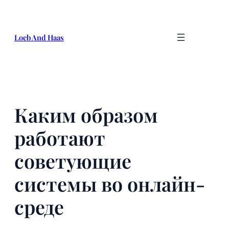
Skip
to
content
Loeb And Haas
Каким образом
работают
советующие
системы во онлайн-
среде