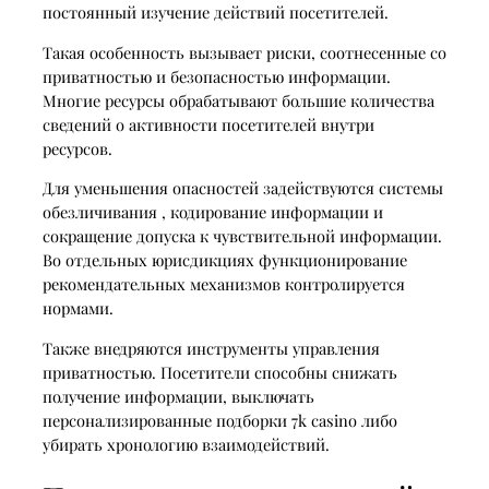
постоянный изучение действий посетителей.
Такая особенность вызывает риски, соотнесенные со
приватностью и безопасностью информации.
Многие ресурсы обрабатывают большие количества
сведений о активности посетителей внутри
ресурсов.
Для уменьшения опасностей задействуются системы
обезличивания , кодирование информации и
сокращение допуска к чувствительной информации.
Во отдельных юрисдикциях функционирование
рекомендательных механизмов контролируется
нормами.
Также внедряются инструменты управления
приватностью. Посетители способны снижать
получение информации, выключать
персонализированные подборки 7k casino либо
убирать хронологию взаимодействий.