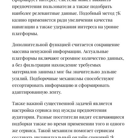
предпочтения пользователя а также подобрать
наиболее релевантные данные. Подобный метод 7К
казино применяется ради увеличения качества
навигации а также удержания интереса на уровне
платформы.
Дополнительной функцией считается сокращение
массива ненужной информации. Актуальные
платформы включают огромное количество данных,
а без фильтрации нахождение требуемых
материалов занимал мог бы значительно дольше
усилий. Подборочные механизмы способствуют
отсортировать информацию и сформировать
адаптированную ленту.
Также важной существенной задачей является
настройка сервиса под нужды предпочтения
аудитории. Разные посетители видят отличающиеся
подборки также во время применении того и одного
же сервиса. Такой механизм помогает сервисам
создавать индивидуальный онлайн сценарий 7k