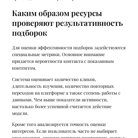
Каким образом ресурсы
проверяют результативность
подборок
Для оценки эффективности подборок задействуются
специальные метрики. Основное внимание
придается вероятности контакта с показанным
контентом.
Система оценивает количество кликов,
длительность изучения, количество повторных
переходов на платформе а также степень работы с
данными. Чем выше показатели активности,
настолько более успешной считается действие
модели.
Кроме того анализируется точность оценки
интересов. Если пользователь часто не выбирает
предложения, система начинает настраивать схему с