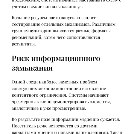
учетом свежие сигналы казино 7к.
Большие ресурсы часто запускают сплит-
тестирование отдельных механизмов. Различным
группам аудитории выводятся разные форматы
рекомендаций, затем чего сопоставляются
результаты.
Риск информационного
замыкания
Одной среди наиболее заметных проблем
советующих механизмов становится явление
контентного ограничения. Системы начинают
чрезмерно активно демонстрировать элементы,
аналогичные к уже просмотренные.
Во результате поле информации медленно сужается.
Посетитель реже встречается со другими
вариантами мнения и новыми направлениями. Такая