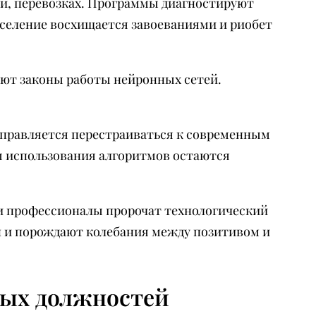
и, перевозках. Программы диагностируют
аселение восхищается завоеваниями и риобет
ают законы работы нейронных сетей.
справляется перестраиваться к современным
ы использования алгоритмов остаются
и профессионалы пророчат технологический
ан и порождают колебания между позитивом и
ных должностей