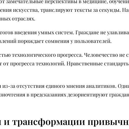
т замечательные перспективы в медицине, обучени
дения искусства, транслируют тексты за секунды. Н
чных отраслях.
итогов введения умных систем. Граждане не улавлив
лений порождает сомнения у пользователей.
тью технологического прогресса. Человечество не 
т от прогресса технологий. Нравственные стандарт
 из-за отсутствия единого мнения аналитиков. Одн
Разночтения в предсказаниях дезориентируют гражд
ы и трансформации привыч