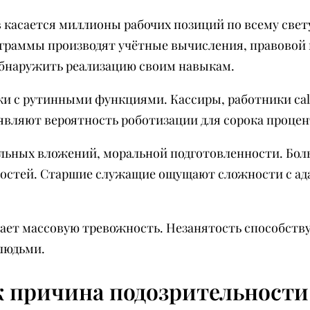
касается миллионы рабочих позиций по всему свет
ограммы производят учётные вычисления, правовой 
 обнаружить реализацию своим навыкам.
 с рутинными функциями. Кассиры, работники call
являют вероятность роботизации для сорока проце
льных вложений, моральной подготовленности. Бол
ностей. Старшие служащие ощущают сложности с ад
ет массовую тревожность. Незанятость способств
людьми.
к причина подозрительности