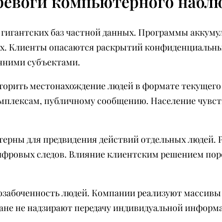
ревоги компьютерного набл
 гигантских баз частной данных. Программы аккуму
ях. Клиенты опасаются раскрытий конфиденциальны
нними субъектами.
орить местонахождение людей в формате текущего
мплексам, публичному сообщению. Население чувст
ерны для предвидения действий отдельных людей.
ифровых следов. Влияние клиентским решением пор
 озабоченность людей. Компании реализуют массив
ане не надзирают передачу индивидуальной информа