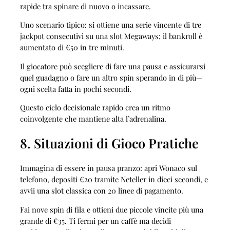
rapide tra spinare di nuovo o incassare.
Uno scenario tipico: si ottiene una serie vincente di tre
jackpot consecutivi su una slot Megaways; il bankroll è
aumentato di €50 in tre minuti.
Il giocatore può scegliere di fare una pausa e assicurarsi
quel guadagno o fare un altro spin sperando in di più—
ogni scelta fatta in pochi secondi.
Questo ciclo decisionale rapido crea un ritmo
coinvolgente che mantiene alta l’adrenalina.
8. Situazioni di Gioco Pratiche
Immagina di essere in pausa pranzo: apri Wonaco sul
telefono, depositi €20 tramite Neteller in dieci secondi, e
avvii una slot classica con 20 linee di pagamento.
Fai nove spin di fila e ottieni due piccole vincite più una
grande di €35. Ti fermi per un caffè ma decidi