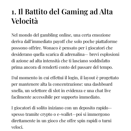
1. Il Battito del Gaming ad Alta
Velocità
Nel mondo del gambling online, una certa emozione
deriva dall’immediato payoff che solo poche piattaforme
possono offrire. Wonaco è pensato per i giocatori che
desiderano quella scarica di adrenalina— brevi esplosioni
di azione ad alta intensità che ti lasciano soddisfatto
prima ancora di renderti conto del passare del tempo.
Dal momento in cui effettui il login, il layout è progettato
per mantenere alta la concentrazione: una dashboard
snella, un selettore di slot in evidenza e una chat live
facilmente accessibile per supporto immediato.
I giocatori di solito iniziano con un deposito rapido—
spesso tramite crypto o e-wallet—poi si immergono
direttamente in un gioco che offre spin rapidi o turni
veloci.