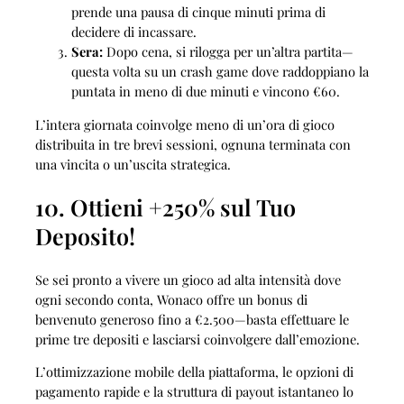
prende una pausa di cinque minuti prima di
decidere di incassare.
Sera:
Dopo cena, si rilogga per un’altra partita—
questa volta su un crash game dove raddoppiano la
puntata in meno di due minuti e vincono €60.
L’intera giornata coinvolge meno di un’ora di gioco
distribuita in tre brevi sessioni, ognuna terminata con
una vincita o un’uscita strategica.
10. Ottieni +250% sul Tuo
Deposito!
Se sei pronto a vivere un gioco ad alta intensità dove
ogni secondo conta, Wonaco offre un bonus di
benvenuto generoso fino a €2.500—basta effettuare le
prime tre depositi e lasciarsi coinvolgere dall’emozione.
L’ottimizzazione mobile della piattaforma, le opzioni di
pagamento rapide e la struttura di payout istantaneo lo