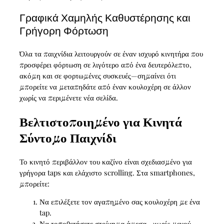
Γραφικά Χαμηλής Καθυστέρησης και
Γρήγορη Φόρτωση
Όλα τα παιχνίδια λειτουργούν σε έναν ισχυρό κινητήρα που
προσφέρει φόρτωση σε λιγότερο από ένα δευτερόλεπτο,
ακόμη και σε φορτωμένες συσκευές—σημαίνει ότι
μπορείτε να μεταπηδάτε από έναν κουλοχέρη σε άλλον
χωρίς να περιμένετε νέα σελίδα.
Βελτιστοποιημένο για Κινητά
Σύντομο Παιχνίδι
Το κινητό περιβάλλον του καζίνο είναι σχεδιασμένο για
γρήγορα taps και ελάχιστο scrolling. Στα smartphones,
μπορείτε:
Να επιλέξετε τον αγαπημένο σας κουλοχέρη με ένα
tap.
Να τοποθετήσετε στοίχημα άμεσα—χωρίς μενού