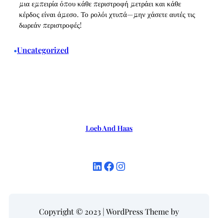
μια εμπειρία όπου κάθε περιστροφή μετράει και κάθε
κέρδος είναι άμεσο. Το ρολόι χτυπά—μην χάσετε αυτές τις
δωρεάν περιστροφές!
Uncategorized
•
Loeb And Haas
LinkedIn
Facebook
Instagram
Copyright © 2023 | WordPress Theme by