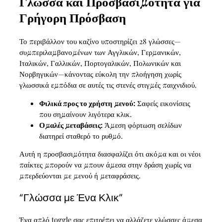
Γλώσσα και Προσβασιμότητα για
Γρήγορη Πρόσβαση
Το περιβάλλον του καζίνο υποστηρίζει 28 γλώσσες—
συμπεριλαμβανομένων των Αγγλικών, Γερμανικών,
Ιταλικών, Γαλλικών, Πορτογαλικών, Πολωνικών και
Νορβηγικών—κάνοντας εύκολη την πλοήγηση χωρίς
γλωσσικά εμπόδια σε αυτές τις στενές στιγμές παιχνιδιού.
Φιλικά προς το χρήστη μενού:
Σαφείς εικονίσεις
που σημαίνουν λιγότερα κλικ.
Ομαλές μεταβάσεις:
Άμεση φόρτωση σελίδων
διατηρεί σταθερό το ρυθμό.
Αυτή η προσβασιμότητα διασφαλίζει ότι ακόμα και οι νέοι
παίκτες μπορούν να μπουν άμεσα στην δράση χωρίς να
μπερδεύονται με μενού ή μεταφράσεις.
“Γλώσσα με Ένα Κλικ”
Ένα απλό toggle σας επιτρέπει να αλλάζετε γλώσσες άμεσα