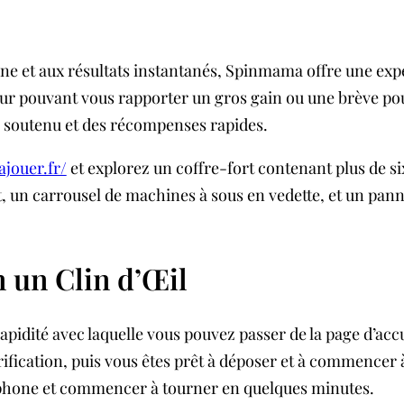
ine et aux résultats instantanés, Spinmama offre une exp
r pouvant vous rapporter un gros gain ou une brève pous
soutenu et des récompenses rapides.
jouer.fr/
et explorez un coffre-fort contenant plus de si
, un carrousel de machines à sous en vedette, et un panne
 un Clin d’Œil
pidité avec laquelle vous pouvez passer de la page d’accue
rification, puis vous êtes prêt à déposer et à commencer à
léphone et commencer à tourner en quelques minutes.