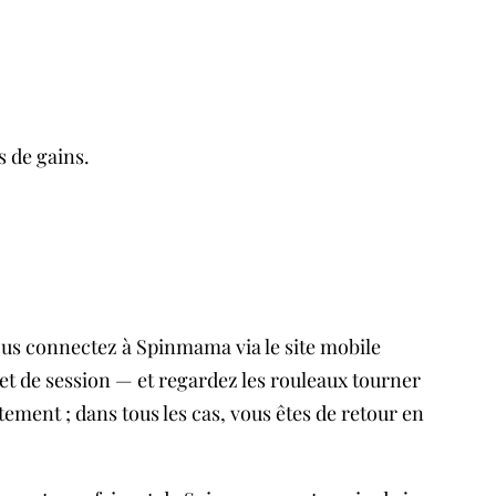
s de gains.
ous connectez à Spinmama via le site mobile
et de session — et regardez les rouleaux tourner
tement ; dans tous les cas, vous êtes de retour en