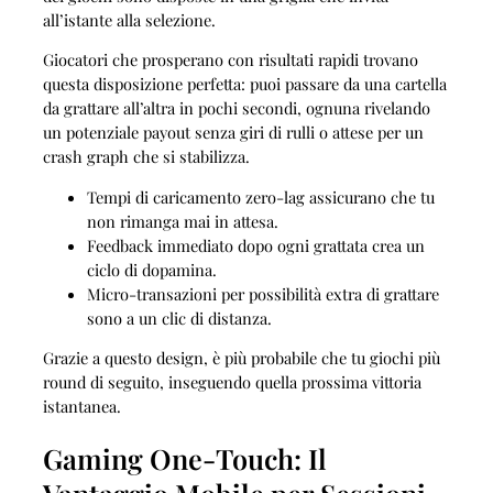
all’istante alla selezione.
Giocatori che prosperano con risultati rapidi trovano
questa disposizione perfetta: puoi passare da una cartella
da grattare all’altra in pochi secondi, ognuna rivelando
un potenziale payout senza giri di rulli o attese per un
crash graph che si stabilizza.
Tempi di caricamento zero‑lag assicurano che tu
non rimanga mai in attesa.
Feedback immediato dopo ogni grattata crea un
ciclo di dopamina.
Micro‑transazioni per possibilità extra di grattare
sono a un clic di distanza.
Grazie a questo design, è più probabile che tu giochi più
round di seguito, inseguendo quella prossima vittoria
istantanea.
Gaming One‑Touch: Il