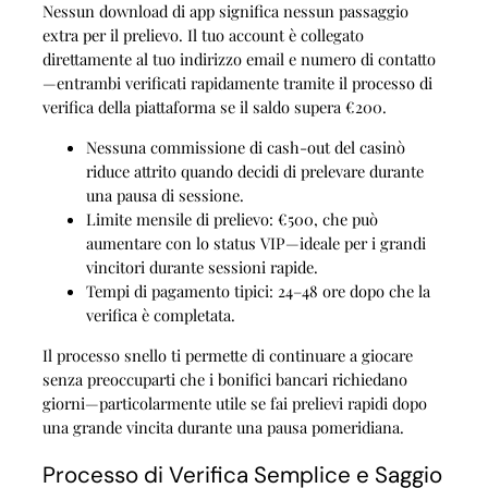
Nessun download di app significa nessun passaggio
extra per il prelievo. Il tuo account è collegato
direttamente al tuo indirizzo email e numero di contatto
—entrambi verificati rapidamente tramite il processo di
verifica della piattaforma se il saldo supera €200.
Nessuna commissione di cash‑out del casinò
riduce attrito quando decidi di prelevare durante
una pausa di sessione.
Limite mensile di prelievo: €500, che può
aumentare con lo status VIP—ideale per i grandi
vincitori durante sessioni rapide.
Tempi di pagamento tipici: 24–48 ore dopo che la
verifica è completata.
Il processo snello ti permette di continuare a giocare
senza preoccuparti che i bonifici bancari richiedano
giorni—particolarmente utile se fai prelievi rapidi dopo
una grande vincita durante una pausa pomeridiana.
Processo di Verifica Semplice e Saggio