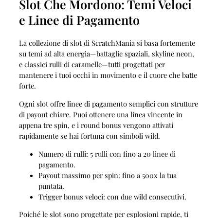
Slot Che Mordono: Temi Veloci
e Linee di Pagamento
La collezione di slot di ScratchMania si basa fortemente
su temi ad alta energia—battaglie spaziali, skyline neon,
e classici rulli di caramelle—tutti progettati per
mantenere i tuoi occhi in movimento e il cuore che batte
forte.
Ogni slot offre linee di pagamento semplici con strutture
di payout chiare. Puoi ottenere una linea vincente in
appena tre spin, e i round bonus vengono attivati
rapidamente se hai fortuna con simboli wild.
Numero di rulli: 5 rulli con fino a 20 linee di
pagamento.
Payout massimo per spin: fino a 500x la tua
puntata.
Trigger bonus veloci: con due wild consecutivi.
Poiché le slot sono progettate per esplosioni rapide, ti