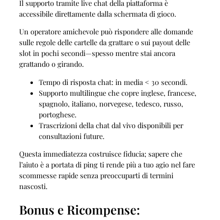
Il supporto tramite live chat della piattaforma è
accessibile direttamente dalla schermata di gioco.
Un operatore amichevole può rispondere alle domande
sulle regole delle cartelle da grattare o sui payout delle
slot in pochi secondi—spesso mentre stai ancora
grattando o girando.
Tempo di risposta chat: in media < 30 secondi.
Supporto multilingue che copre inglese, francese,
spagnolo, italiano, norvegese, tedesco, russo,
portoghese.
Trascrizioni della chat dal vivo disponibili per
consultazioni future.
Questa immediatezza costruisce fiducia; sapere che
l’aiuto è a portata di ping ti rende più a tuo agio nel fare
scommesse rapide senza preoccuparti di termini
nascosti.
Bonus e Ricompense: