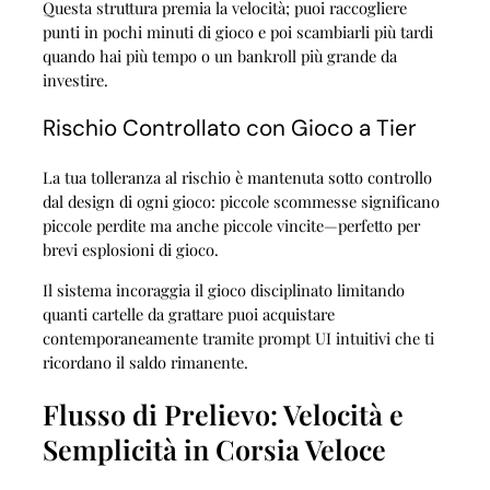
Questa struttura premia la velocità; puoi raccogliere
punti in pochi minuti di gioco e poi scambiarli più tardi
quando hai più tempo o un bankroll più grande da
investire.
Rischio Controllato con Gioco a Tier
La tua tolleranza al rischio è mantenuta sotto controllo
dal design di ogni gioco: piccole scommesse significano
piccole perdite ma anche piccole vincite—perfetto per
brevi esplosioni di gioco.
Il sistema incoraggia il gioco disciplinato limitando
quanti cartelle da grattare puoi acquistare
contemporaneamente tramite prompt UI intuitivi che ti
ricordano il saldo rimanente.
Flusso di Prelievo: Velocità e
Semplicità in Corsia Veloce