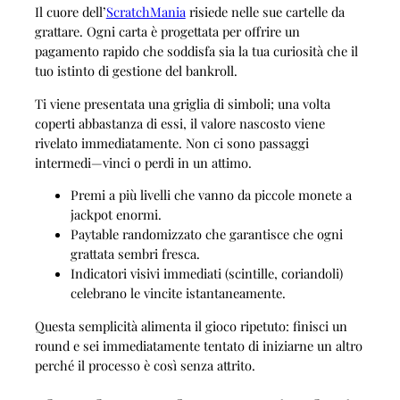
Il cuore dell’
ScratchMania
risiede nelle sue cartelle da
grattare. Ogni carta è progettata per offrire un
pagamento rapido che soddisfa sia la tua curiosità che il
tuo istinto di gestione del bankroll.
Ti viene presentata una griglia di simboli; una volta
coperti abbastanza di essi, il valore nascosto viene
rivelato immediatamente. Non ci sono passaggi
intermedi—vinci o perdi in un attimo.
Premi a più livelli che vanno da piccole monete a
jackpot enormi.
Paytable randomizzato che garantisce che ogni
grattata sembri fresca.
Indicatori visivi immediati (scintille, coriandoli)
celebrano le vincite istantaneamente.
Questa semplicità alimenta il gioco ripetuto: finisci un
round e sei immediatamente tentato di iniziarne un altro
perché il processo è così senza attrito.