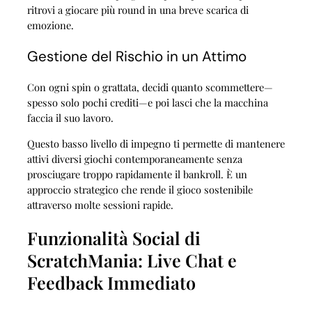
ritrovi a giocare più round in una breve scarica di
emozione.
Gestione del Rischio in un Attimo
Con ogni spin o grattata, decidi quanto scommettere—
spesso solo pochi crediti—e poi lasci che la macchina
faccia il suo lavoro.
Questo basso livello di impegno ti permette di mantenere
attivi diversi giochi contemporaneamente senza
prosciugare troppo rapidamente il bankroll. È un
approccio strategico che rende il gioco sostenibile
attraverso molte sessioni rapide.
Funzionalità Social di
ScratchMania: Live Chat e
Feedback Immediato