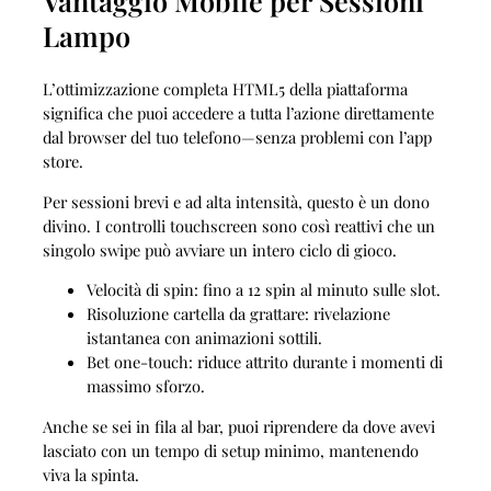
Vantaggio Mobile per Sessioni
Lampo
L’ottimizzazione completa HTML5 della piattaforma
significa che puoi accedere a tutta l’azione direttamente
dal browser del tuo telefono—senza problemi con l’app
store.
Per sessioni brevi e ad alta intensità, questo è un dono
divino. I controlli touchscreen sono così reattivi che un
singolo swipe può avviare un intero ciclo di gioco.
Velocità di spin: fino a 12 spin al minuto sulle slot.
Risoluzione cartella da grattare: rivelazione
istantanea con animazioni sottili.
Bet one‑touch: riduce attrito durante i momenti di
massimo sforzo.
Anche se sei in fila al bar, puoi riprendere da dove avevi
lasciato con un tempo di setup minimo, mantenendo
viva la spinta.