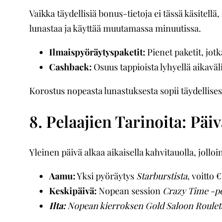
Vaikka täydellisiä bonus‑tietoja ei tässä käsitellä
lunastaa ja käyttää muutamassa minuutissa.
Ilmaispyöräytyspaketit:
Pienet paketit, jotk
Cashback:
Osuus tappioista lyhyellä aikaväl
Korostus nopeasta lunastuksesta sopii täydellisest
8. Pelaajien Tarinoita: Päi
Yleinen päivä alkaa aikaisella kahvitauolla, joll
Aamu:
Yksi pyöräytys
Starburstista
, voitto 
Keskipäivä:
Nopean session
Crazy Time -pel
Ilta:
Nopean kierroksen
Gold Saloon Roulet