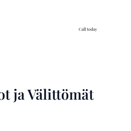
Call today
t ja Välittömät