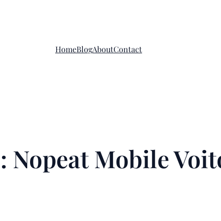
Home
Blog
About
Contact
 Nopeat Mobile Voito