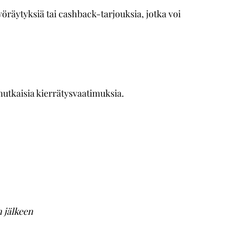
pyöräytyksiä tai cashback‑tarjouksia, jotka voi
imutkaisia kierrätysvaatimuksia.
n jälkeen