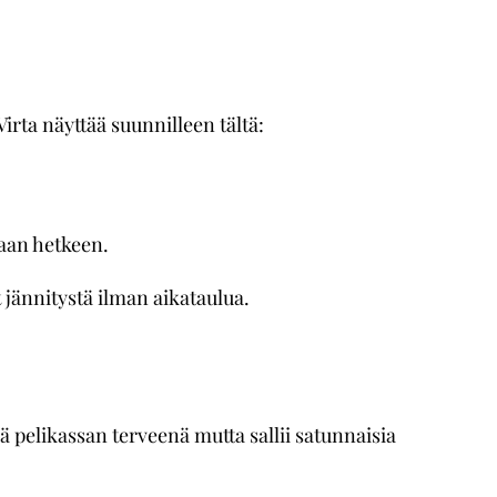
irta näyttää suunnilleen tältä:
vaan hetkeen.
 jännitystä ilman aikataulua.
ä pelikassan terveenä mutta sallii satunnaisia