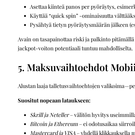
Asettaa kiinteä panos per pyöräytys, esime
Käyttää “quick spin” -ominaisuutta välttää
Pysähtyä tietyn pyöräytysmäärän jälkeen (esi
Avain on tasapainottaa riski ja palkinto pitämällä
jackpot‑voiton potentiaali tuntuu mahdolliselta.
5. Maksuvaihtoehdot Mobiil
Alustan laaja talletusvaihtoehtojen valikoima—per
Suositut nopeaan lataukseen:
Skrill ja Neteller
– välitön hyvitys useimmilla 
Bitcoin ja Ethereum
– ei odotusaikaa siirroil
Mastercard ja VISA
– yhdellä klikkauksella m