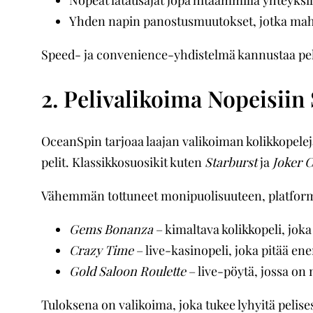
Nopeat latausajat jopa hitaammilla yhteyksil
Yhden napin panostusmuutokset, jotka mah
Speed‑ ja convenience‑yhdistelmä kannustaa pelaaj
2. Pelivalikoima Nopeisiin
OceanSpin tarjoaa laajan valikoiman kolikkopelejä,
pelit. Klassikkosuosikit kuten
Starburst
ja
Joker 
Vähemmän tottuneet monipuolisuuteen, platform
Gems Bonanza
– kimaltava kolikkopeli, joka
Crazy Time
– live‑kasinopeli, joka pitää en
Gold Saloon Roulette
– live‑pöytä, jossa on
Tuloksena on valikoima, joka tukee lyhyitä pelisess