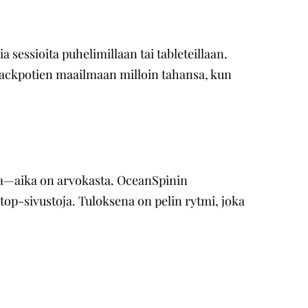
 sessioita puhelimillaan tai tableteillaan.
a jackpotien maailmaan milloin tahansa, kun
ssa—aika on arvokasta. OceanSpinin
sktop‑sivustoja. Tuloksena on pelin rytmi, joka