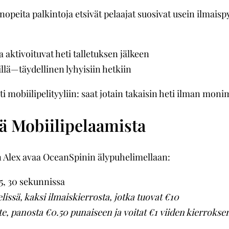
, nopeita palkintoja etsivät pelaajat suosivat usein ilmais
a aktivoituvat heti talletuksen jälkeen
illä—täydellinen lyhyisiin hetkiin
i mobiilipelityyliin: saat jotain takaisin heti ilman mon
vä Mobiilipelaamista
oin Alex avaa OceanSpinin älypuhelimellaan:
€5, 30 sekunnissa
issä, kaksi ilmaiskierrosta, jotka tuovat €10
te
, panosta €0.50 punaiseen ja voitat €1 viiden kierrokse