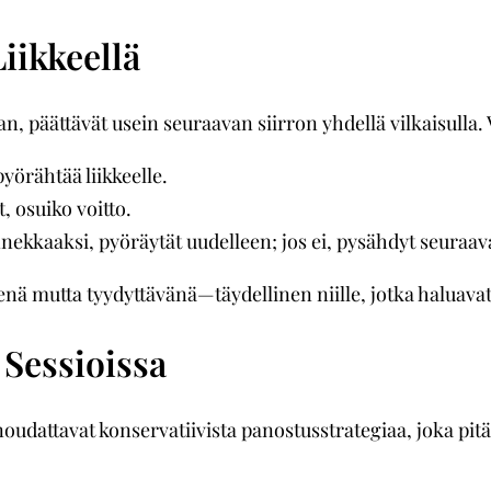
iikkeellä
n, päättävät usein seuraavan siirron yhdellä vilkaisulla. V
örähtää liikkeelle.
 osuiko voitto.
nnekkaaksi, pyöräytät uudelleen; jos ei, pysähdyt seuraa
yenä mutta tyydyttävänä—täydellinen niille, jotka haluavat
 Sessioissa
oudattavat konservatiivista panostusstrategiaa, joka pitä