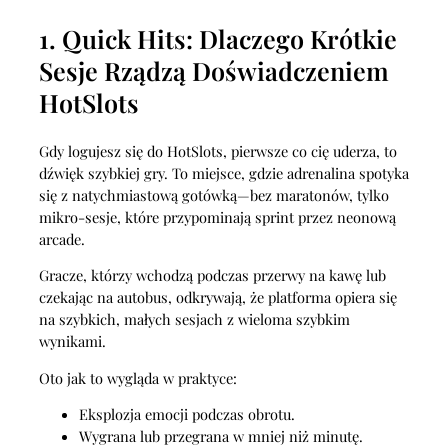
1. Quick Hits: Dlaczego Krótkie
Sesje Rządzą Doświadczeniem
HotSlots
Gdy logujesz się do HotSlots, pierwsze co cię uderza, to
dźwięk szybkiej gry. To miejsce, gdzie adrenalina spotyka
się z natychmiastową gotówką—bez maratonów, tylko
mikro‑sesje, które przypominają sprint przez neonową
arcade.
Gracze, którzy wchodzą podczas przerwy na kawę lub
czekając na autobus, odkrywają, że platforma opiera się
na szybkich, małych sesjach z wieloma szybkim
wynikami.
Oto jak to wygląda w praktyce:
Eksplozja emocji podczas obrotu.
Wygrana lub przegrana w mniej niż minutę.