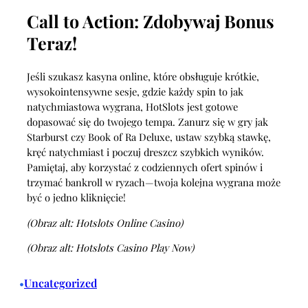
Call to Action: Zdobywaj Bonus
Teraz!
Jeśli szukasz kasyna online, które obsługuje krótkie,
wysokointensywne sesje, gdzie każdy spin to jak
natychmiastowa wygrana, HotSlots jest gotowe
dopasować się do twojego tempa. Zanurz się w gry jak
Starburst czy Book of Ra Deluxe, ustaw szybką stawkę,
kręć natychmiast i poczuj dreszcz szybkich wyników.
Pamiętaj, aby korzystać z codziennych ofert spinów i
trzymać bankroll w ryzach—twoja kolejna wygrana może
być o jedno kliknięcie!
(Obraz alt: Hotslots Online Casino)
(Obraz alt: Hotslots Casino Play Now)
Uncategorized
•