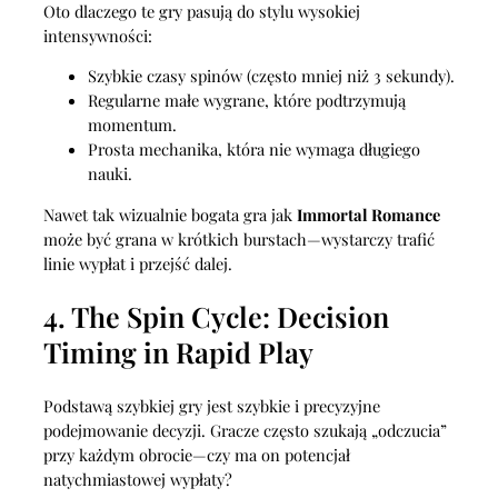
Oto dlaczego te gry pasują do stylu wysokiej
intensywności:
Szybkie czasy spinów (często mniej niż 3 sekundy).
Regularne małe wygrane, które podtrzymują
momentum.
Prosta mechanika, która nie wymaga długiego
nauki.
Nawet tak wizualnie bogata gra jak
Immortal Romance
może być grana w krótkich burstach—wystarczy trafić
linie wypłat i przejść dalej.
4. The Spin Cycle: Decision
Timing in Rapid Play
Podstawą szybkiej gry jest szybkie i precyzyjne
podejmowanie decyzji. Gracze często szukają „odczucia”
przy każdym obrocie—czy ma on potencjał
natychmiastowej wypłaty?