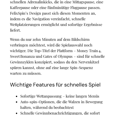
schnellen Adrenalinkicks, die in eine Mittagspause, eine
Kaffeepause oder eine fünfminütige Flugpause passen.
FelixSpin’s Design passt sich diesen Momenten an,
indem es die Navigation vereinfacht, schnelle
Wettplatzierungen ermöglicht und sofortige Ergebnisse
liefert.
Wenn du nur zehn Minuten auf dem Bildschirm
verbringen möchtest, wird die Spielauswahl noch
wichtiger. Die Top-Titel der Plattform – Money Train 4,
Sweet Bonanza und Gates of Olympus – sind für schnelle
Gewinnzyklen konzipiert, sodass du den Nervenkitzel
spüren kannst, ohne auf eine lange Spin-Sequenz
warten zu müssen.
Wichtige Features für schnelles Spiel
Sofortige Wettanpassung – keine langen Menüs
Auto‑spin‑Optionen, die die Walzen in Bewegung
halten, während du beobachtest
Schnelle Gewinnbenachrichtigungen, die sofort