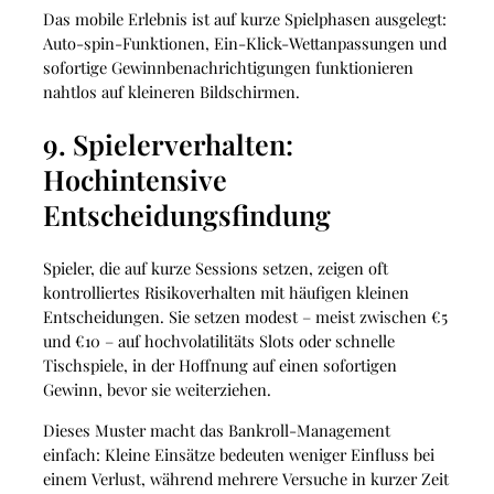
Das mobile Erlebnis ist auf kurze Spielphasen ausgelegt:
Auto‑spin-Funktionen, Ein‑Klick-Wettanpassungen und
sofortige Gewinnbenachrichtigungen funktionieren
nahtlos auf kleineren Bildschirmen.
9. Spielerverhalten:
Hochintensive
Entscheidungsfindung
Spieler, die auf kurze Sessions setzen, zeigen oft
kontrolliertes Risikoverhalten mit häufigen kleinen
Entscheidungen. Sie setzen modest – meist zwischen €5
und €10 – auf hochvolatilitäts Slots oder schnelle
Tischspiele, in der Hoffnung auf einen sofortigen
Gewinn, bevor sie weiterziehen.
Dieses Muster macht das Bankroll-Management
einfach: Kleine Einsätze bedeuten weniger Einfluss bei
einem Verlust, während mehrere Versuche in kurzer Zeit