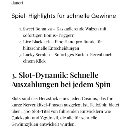
dauert.
Spiel-Highlights für schnelle Gewinne
Sweet Bonanza – Kaskadierende Walzen mit
sofortigen Bonus-Triggern
Live Blackjack – Eine Hand pro Runde für
blitzschnelle Entscheidungen
Lucky Scratch – Sofortiges Karten-Reveal nach
einem Klick
3. Slot-Dynamik: Schnelle
Auszahlungen bei jedem Spin
Slots sind das Herzstück eines jeden Casinos, das für
kurze Nervenkitzel-Phasen ausgelegt ist. FelixSpin bietet
über 1.500 Slot-Titel von führenden Entwicklern wie
Quickspin und Yggdrasil, die alle für schnelle
Gewinnzyklen entwickelt wurden.