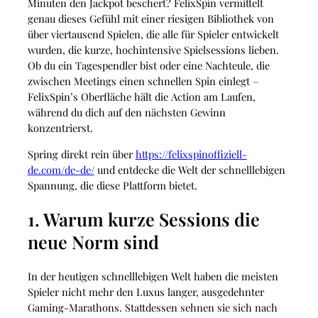
Minuten den Jackpot beschert? FelixSpin vermittelt
genau dieses Gefühl mit einer riesigen Bibliothek von
über viertausend Spielen, die alle für Spieler entwickelt
wurden, die kurze, hochintensive Spielsessions lieben.
Ob du ein Tagespendler bist oder eine Nachteule, die
zwischen Meetings einen schnellen Spin einlegt –
FelixSpin’s Oberfläche hält die Action am Laufen,
während du dich auf den nächsten Gewinn
konzentrierst.
Spring direkt rein über
https://felixspinoffiziell-
de.com/de-de/
und entdecke die Welt der schnelllebigen
Spannung, die diese Plattform bietet.
1. Warum kurze Sessions die
neue Norm sind
In der heutigen schnelllebigen Welt haben die meisten
Spieler nicht mehr den Luxus langer, ausgedehnter
Gaming-Marathons. Stattdessen sehnen sie sich nach