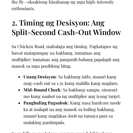
the fly—eksaktong hinahanap ng mga high‑intensity
enthusiasts.
2. Timing ng Desisyon: Ang
Split‑Second Cash‑Out Window
Sa Chicken Road, mahalaga ang timing. Pagkatapos ng
bawat matagumpay na hakbang, tumataas ang
multiplier; tumataas ang panganib habang papalapit ang
manok sa mga posibleng bitag.
Unang Desisyon
: Sa hakbang tatlo, maaari kang
mag-cash out sa 1.5x kung mabilis kang maglaro.
Mid‑Round Check
: Sa hakbang sampu, sinusuri
mo kung naabot na ng multiplier ang iyong target.
Panghuling Pagsubok
: Kung nasa hardcore mode
ka at malapit na ang manok sa huling hakbang,
maaari kang maglakas-loob na tumaya para sa
malaking gantimpala.