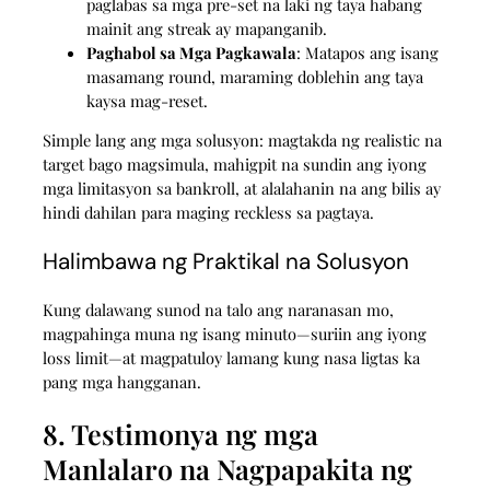
paglabas sa mga pre‑set na laki ng taya habang
mainit ang streak ay mapanganib.
Paghabol sa Mga Pagkawala
: Matapos ang isang
masamang round, maraming doblehin ang taya
kaysa mag-reset.
Simple lang ang mga solusyon: magtakda ng realistic na
target bago magsimula, mahigpit na sundin ang iyong
mga limitasyon sa bankroll, at alalahanin na ang bilis ay
hindi dahilan para maging reckless sa pagtaya.
Halimbawa ng Praktikal na Solusyon
Kung dalawang sunod na talo ang naranasan mo,
magpahinga muna ng isang minuto—suriin ang iyong
loss limit—at magpatuloy lamang kung nasa ligtas ka
pang mga hangganan.
8. Testimonya ng mga
Manlalaro na Nagpapakita ng