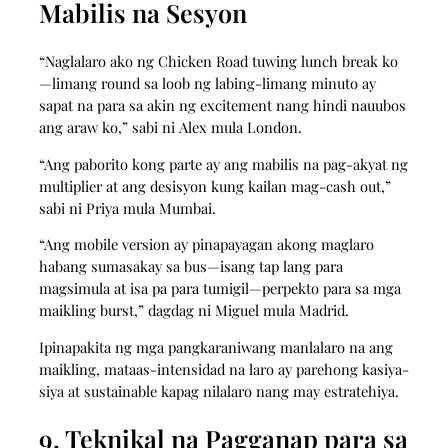
Mabilis na Sesyon
“Naglalaro ako ng Chicken Road tuwing lunch break ko
—limang round sa loob ng labing-limang minuto ay
sapat na para sa akin ng excitement nang hindi nauubos
ang araw ko,” sabi ni Alex mula London.
“Ang paborito kong parte ay ang mabilis na pag-akyat ng
multiplier at ang desisyon kung kailan mag-cash out,”
sabi ni Priya mula Mumbai.
“Ang mobile version ay pinapayagan akong maglaro
habang sumasakay sa bus—isang tap lang para
magsimula at isa pa para tumigil—perpekto para sa mga
maikling burst,” dagdag ni Miguel mula Madrid.
Ipinapakita ng mga pangkaraniwang manlalaro na ang
maikling, mataas‑intensidad na laro ay parehong kasiya-
siya at sustainable kapag nilalaro nang may estratehiya.
9. Teknikal na Pagganap para sa