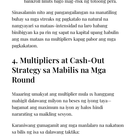
bankroll limits bago mag-risk ng totoong pera.
Sinasalamin nito ang pangangailangan na manatiling
buhay sa mga streaks ng pagkatalo na natural na
nangyayari sa mataas‑intensidad na laro habang
binibigyan ka pa rin ng sapat na kapital upang habulin
ang mas mataas na multipliers kapag pabor ang mga
pagkakataon.
4. Multipliers at Cash‑Out
Strategy sa Mabilis na Mga
Round
Maaaring umakyat ang multiplier mula 1x hanggang
mahigit dalawang milyon na beses ng iyong taya—
bagamat ang maximum na iyon ay halos hindi
nararating sa maikling sesyon.
Karaniwang gumagamit ang mga manlalaro na nakatuon
sa bilis ng isa sa dalawang taktika: