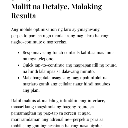
Maliit na Detalye, Malaking
Resulta
Ang mobile optimization ng laro ay ginagawang
perpekto para sa mga manlalarong naglalaro habang
nagko-commute o nagrerelax.
Responsive ang touch controls kahit sa mas luma
na mga telepono.
Quick tap-to‑continue ang nagpapanatili ng round
na hindi lalampas sa dalawang minuto.
Mababang data usage ang nagpapahintulot na
maglaro gamit ang cellular nang hindi nauubos
ang plan.
Dahil malinis at madaling intindihin ang interface,
maaari kang magsimula ng bagong round sa
pamamagitan ng pag-tap sa screen at agad
mararamdaman ang adrenaline—perpekto para sa
mabilisang gaming sessions habang nasa biyahe.