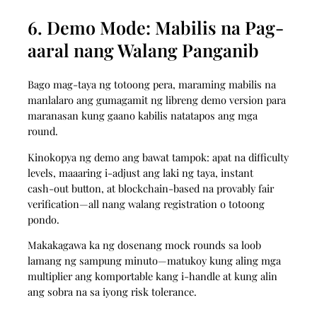
6. Demo Mode: Mabilis na Pag-
aaral nang Walang Panganib
Bago mag-taya ng totoong pera, maraming mabilis na
manlalaro ang gumagamit ng libreng demo version para
maranasan kung gaano kabilis natatapos ang mga
round.
Kinokopya ng demo ang bawat tampok: apat na difficulty
levels, maaaring i-adjust ang laki ng taya, instant
cash‑out button, at blockchain‑based na provably fair
verification—all nang walang registration o totoong
pondo.
Makakagawa ka ng dosenang mock rounds sa loob
lamang ng sampung minuto—matukoy kung aling mga
multiplier ang komportable kang i-handle at kung alin
ang sobra na sa iyong risk tolerance.