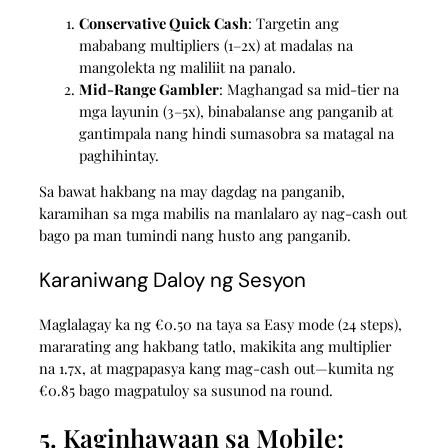
Conservative Quick Cash
: Targetin ang
mababang multipliers (1–2x) at madalas na
mangolekta ng maliliit na panalo.
Mid‑Range Gambler
: Maghangad sa mid‑tier na
mga layunin (3–5x), binabalanse ang panganib at
gantimpala nang hindi sumasobra sa matagal na
paghihintay.
Sa bawat hakbang na may dagdag na panganib,
karamihan sa mga mabilis na manlalaro ay nag-cash out
bago pa man tumindi nang husto ang panganib.
Karaniwang Daloy ng Sesyon
Maglalagay ka ng €0.50 na taya sa Easy mode (24 steps),
mararating ang hakbang tatlo, makikita ang multiplier
na 1.7x, at magpapasya kang mag-cash out—kumita ng
€0.85 bago magpatuloy sa susunod na round.
5. Kaginhawaan sa Mobile: