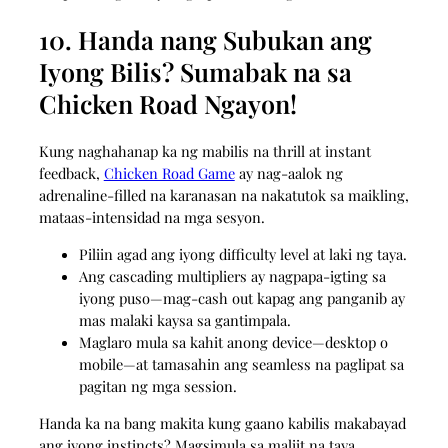
10. Handa nang Subukan ang
Iyong Bilis? Sumabak na sa
Chicken Road Ngayon!
Kung naghahanap ka ng mabilis na thrill at instant
feedback,
Chicken Road Game
ay nag-aalok ng
adrenaline‑filled na karanasan na nakatutok sa maikling,
mataas‑intensidad na mga sesyon.
Piliin agad ang iyong difficulty level at laki ng taya.
Ang cascading multipliers ay nagpapa-igting sa
iyong puso—mag-cash out kapag ang panganib ay
mas malaki kaysa sa gantimpala.
Maglaro mula sa kahit anong device—desktop o
mobile—at tamasahin ang seamless na paglipat sa
pagitan ng mga session.
Handa ka na bang makita kung gaano kabilis makabayad
ang iyong instincts? Magsimula sa maliit na taya,