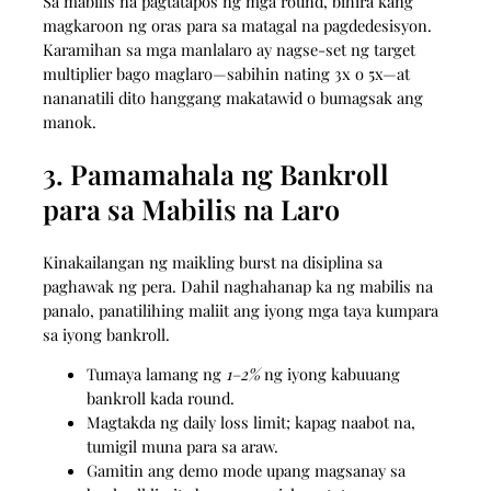
Sa mabilis na pagtatapos ng mga round, bihira kang
magkaroon ng oras para sa matagal na pagdedesisyon.
Karamihan sa mga manlalaro ay nagse-set ng target
multiplier bago maglaro—sabihin nating 3x o 5x—at
nananatili dito hanggang makatawid o bumagsak ang
manok.
3. Pamamahala ng Bankroll
para sa Mabilis na Laro
Kinakailangan ng maikling burst na disiplina sa
paghawak ng pera. Dahil naghahanap ka ng mabilis na
panalo, panatilihing maliit ang iyong mga taya kumpara
sa iyong bankroll.
Tumaya lamang ng
1–2%
ng iyong kabuuang
bankroll kada round.
Magtakda ng daily loss limit; kapag naabot na,
tumigil muna para sa araw.
Gamitin ang demo mode upang magsanay sa