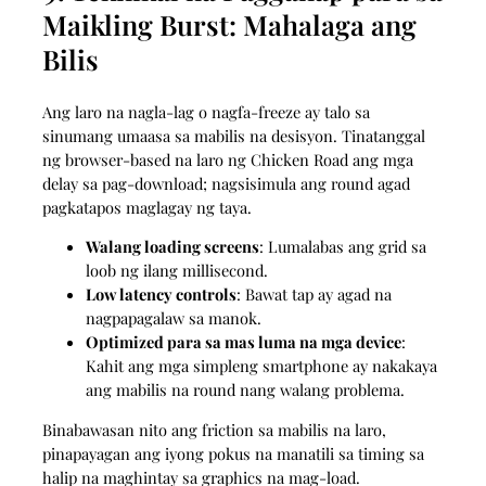
Maikling Burst: Mahalaga ang
Bilis
Ang laro na nagla-lag o nagfa-freeze ay talo sa
sinumang umaasa sa mabilis na desisyon. Tinatanggal
ng browser-based na laro ng Chicken Road ang mga
delay sa pag-download; nagsisimula ang round agad
pagkatapos maglagay ng taya.
Walang loading screens
: Lumalabas ang grid sa
loob ng ilang millisecond.
Low latency controls
: Bawat tap ay agad na
nagpapagalaw sa manok.
Optimized para sa mas luma na mga device
:
Kahit ang mga simpleng smartphone ay nakakaya
ang mabilis na round nang walang problema.
Binabawasan nito ang friction sa mabilis na laro,
pinapayagan ang iyong pokus na manatili sa timing sa
halip na maghintay sa graphics na mag-load.