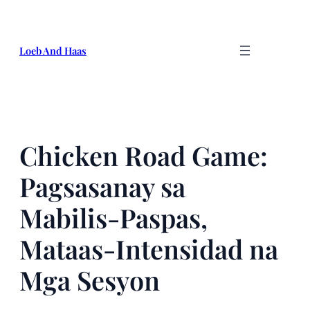
Skip
to
content
Loeb And Haas
Chicken Road Game:
Pagsasanay sa
Mabilis‑Paspas,
Mataas‑Intensidad na
Mga Sesyon