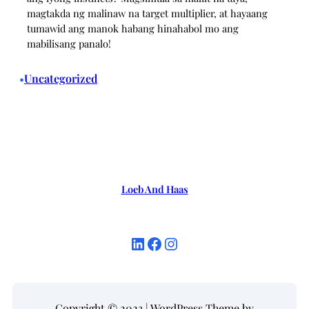
magtakda ng malinaw na target multiplier, at hayaang
tumawid ang manok habang hinahabol mo ang
mabilisang panalo!
Uncategorized
•
Loeb And Haas
LinkedIn
Facebook
Instagram
Copyright © 2023 | WordPress Theme by