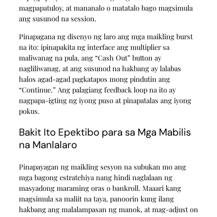
magpapatuloy, at mananalo o matatalo bago magsimula
ang susunod na session.
Pinapagana ng disenyo ng laro ang mga maikling burst
na ito: ipinapakita ng interface ang multiplier sa
maliwanag na pula, ang “Cash Out” button ay
nagliliwanag, at ang susunod na hakbang ay lalabas
halos agad-agad pagkatapos mong pindutin ang
“Continue.” Ang palagiang feedback loop na ito ay
nagpapa-igting ng iyong puso at pinapatalas ang iyong
pokus.
Bakit Ito Epektibo para sa Mga Mabilis
na Manlalaro
Pinapayagan ng maikling sesyon na subukan mo ang
mga bagong estratehiya nang hindi naglalaan ng
masyadong maraming oras o bankroll. Maaari kang
magsimula sa maliit na taya, panoorin kung ilang
hakbang ang malalampasan ng manok, at mag-adjust on