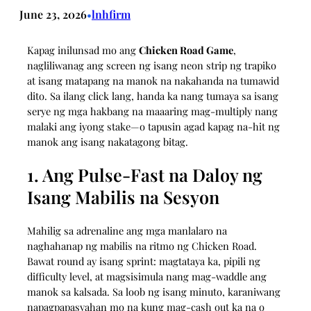
June 23, 2026
lnhfirm
•
Kapag inilunsad mo ang
Chicken Road Game
,
nagliliwanag ang screen ng isang neon strip ng trapiko
at isang matapang na manok na nakahanda na tumawid
dito. Sa ilang click lang, handa ka nang tumaya sa isang
serye ng mga hakbang na maaaring mag-multiply nang
malaki ang iyong stake—o tapusin agad kapag na-hit ng
manok ang isang nakatagong bitag.
1. Ang Pulse‑Fast na Daloy ng
Isang Mabilis na Sesyon
Mahilig sa adrenaline ang mga manlalaro na
naghahanap ng mabilis na ritmo ng Chicken Road.
Bawat round ay isang sprint: magtataya ka, pipili ng
difficulty level, at magsisimula nang mag-waddle ang
manok sa kalsada. Sa loob ng isang minuto, karaniwang
napagpapasyahan mo na kung mag-cash out ka na o