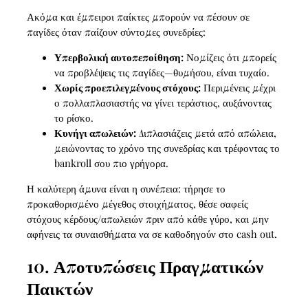
Ακόμα και έμπειροι παίκτες μπορούν να πέσουν σε
παγίδες όταν παίζουν σύντομες συνεδρίες:
Υπερβολική αυτοπεποίθηση:
Νομίζεις ότι μπορείς
να προβλέψεις τις παγίδες—θυμήσου, είναι τυχαίο.
Χωρίς προεπιλεγμένους στόχους:
Περιμένεις μέχρι
ο πολλαπλασιαστής να γίνει τεράστιος, αυξάνοντας
το ρίσκο.
Κυνήγι απωλειών:
Διπλασιάζεις μετά από απώλεια,
μειώνοντας το χρόνο της συνεδρίας και τρέφοντας το
bankroll σου πιο γρήγορα.
Η καλύτερη άμυνα είναι η συνέπεια: τήρησε το
προκαθορισμένο μέγεθος στοιχήματος, θέσε σαφείς
στόχους κέρδους/απωλειών πριν από κάθε γύρο, και μην
αφήνεις τα συναισθήματα να σε καθοδηγούν στο cash out.
10. Αποτυπώσεις Πραγματικών
Παικτών