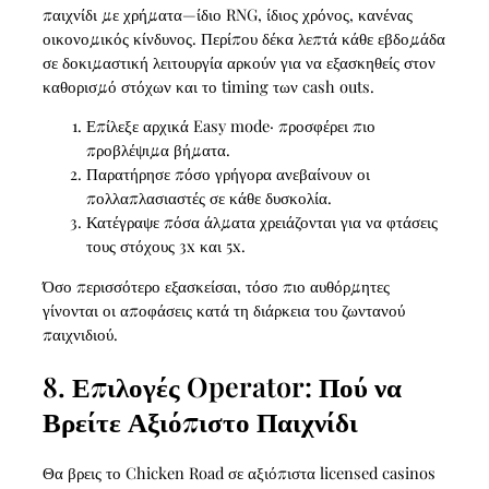
παιχνίδι με χρήματα—ίδιο RNG, ίδιος χρόνος, κανένας
οικονομικός κίνδυνος. Περίπου δέκα λεπτά κάθε εβδομάδα
σε δοκιμαστική λειτουργία αρκούν για να εξασκηθείς στον
καθορισμό στόχων και το timing των cash outs.
Επίλεξε αρχικά Easy mode· προσφέρει πιο
προβλέψιμα βήματα.
Παρατήρησε πόσο γρήγορα ανεβαίνουν οι
πολλαπλασιαστές σε κάθε δυσκολία.
Κατέγραψε πόσα άλματα χρειάζονται για να φτάσεις
τους στόχους 3x και 5x.
Όσο περισσότερο εξασκείσαι, τόσο πιο αυθόρμητες
γίνονται οι αποφάσεις κατά τη διάρκεια του ζωντανού
παιχνιδιού.
8. Επιλογές Operator: Πού να
Βρείτε Αξιόπιστο Παιχνίδι
Θα βρεις το Chicken Road σε αξιόπιστα licensed casinos