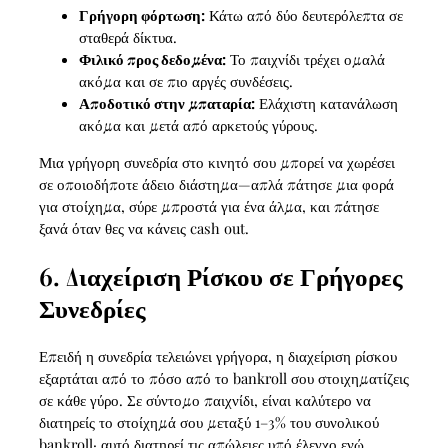
Γρήγορη φόρτωση:
Κάτω από δύο δευτερόλεπτα σε
σταθερά δίκτυα.
Φιλικό προς δεδομένα:
Το παιχνίδι τρέχει ομαλά
ακόμα και σε πιο αργές συνδέσεις.
Αποδοτικό στην μπαταρία:
Ελάχιστη κατανάλωση
ακόμα και μετά από αρκετούς γύρους.
Μια γρήγορη συνεδρία στο κινητό σου μπορεί να χωρέσει
σε οποιοδήποτε άδειο διάστημα—απλά πάτησε μια φορά
για στοίχημα, σύρε μπροστά για ένα άλμα, και πάτησε
ξανά όταν θες να κάνεις cash out.
6. Διαχείριση Ρίσκου σε Γρήγορες
Συνεδρίες
Επειδή η συνεδρία τελειώνει γρήγορα, η διαχείριση ρίσκου
εξαρτάται από το πόσο από το bankroll σου στοιχηματίζεις
σε κάθε γύρο. Σε σύντομο παιχνίδι, είναι καλύτερο να
διατηρείς το στοίχημά σου μεταξύ 1–3% του συνολικού
bankroll· αυτό διατηρεί τις απώλειες υπό έλεγχο ενώ