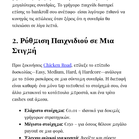
μεγαλύτερες συνεδρίες. Το γρήγορο παιχνίδι διατηρεί
επίσης το bankroll σου ανέπαφο· είσαι λιγότερο πιθανό να
κυνηγάς τις απώλειες όταν ξέρεις ότι η συνεδρία θα
τελειώσει σε λίγα λεπτά.
2. Ρύθμιση Παιχνιδιού σε Μια
Στιγμή
Πριν ξεκινήσεις
Chicken Road
, επίλεξε το επίπεδο
δυσκολίας—Easy, Medium, Hard, ή Hardcore—ανάλογα
με το πόσο ρισκάρεις σε μια σύντομη συνεδρία. Η διεπαφή
είναι καθαρή· ένα μόνο tap τοποθετεί το στοίχημά σου, ένα
άλλο μετακινεί το κοτόπουλο μπροστά, και ένα τρίτο
cashes out άμεσα.
Ελάχιστο στοίχημα:
€0.01 – ιδανικό για δοκιμές
γρήγορων στρατηγικών.
Μέγιστο στοίχημα:
€150 – για όσους θέλουν μεγάλο
payout σε μια φορά.
Έλεγχοι φιλικοί για κινητά:
Αγγίξτε και σύρετε