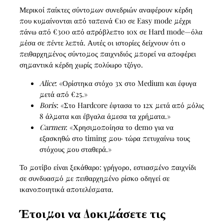
Μερικοί παίκτες σύντομων συνεδριών αναφέρουν κέρδη
που κυμαίνονται από ταπεινά €10 σε Easy mode μέχρι
πάνω από €300 από απρόβλεπτο 10x σε Hard mode—όλα
μέσα σε πέντε λεπτά. Αυτές οι ιστορίες δείχνουν ότι ο
πειθαρχημένος σύντομος παιχνιδιός μπορεί να αποφέρει
σημαντικά κέρδη χωρίς πολύωρο τζόγο.
Alice
: «Ορίστηκα στόχο 3x στο Medium και έφυγα
μετά από €25.»
Boris
: «Στο Hardcore έφτασα το 12x μετά από μόλις
8 άλματα και έβγαλα άμεσα τα χρήματα.»
Carmen
: «Χρησιμοποίησα το demo για να
εξασκηθώ στο timing μου· τώρα πετυχαίνω τους
στόχους μου σταθερά.»
Το μοτίβο είναι ξεκάθαρο: γρήγορο, εστιασμένο παιχνίδι
σε συνδυασμό με πειθαρχημένο ρίσκο οδηγεί σε
ικανοποιητικά αποτελέσματα.
Έτοιμοι να Δοκιμάσετε τις