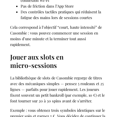
connexion Wi‑Fi
Pas de friction dans l’App Store
Des contrôles tactiles pratiques qui réduisent la
fatigue des mains lors de sessions courtes
Cela correspond à l’objectif “court, haute intensité” de
Casombie : vous pouvez commencer une session en
moins d’une minute et la terminer tout aussi
rapidement.
Jouer aux slots en
micro‑sessions
La bibliothèque de slots de Casombie regorge de titres
avec des mécaniques simples — pensez 5 rouleaux et 25
lignes — parfaits pour jouer rapidement. Les joueurs
fixent souvent un petit bankroll (par exemple, 10 €) et le
font tourner sur 20 à 30 spins avant de s’arrêter.
Exemple : vous obtenez trois symboles identiques sur le
premier spin et gagnez 5 €. Vous décidez de continuer la