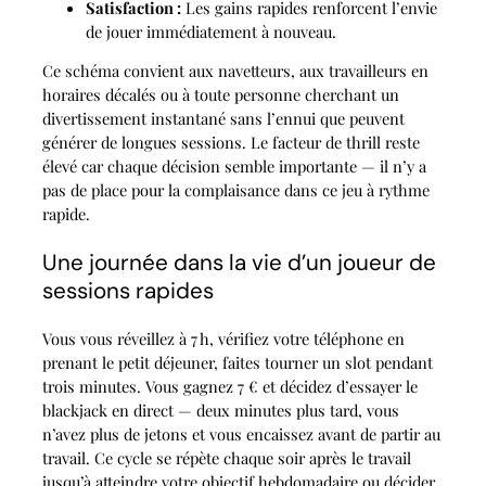
Satisfaction :
Les gains rapides renforcent l’envie
de jouer immédiatement à nouveau.
Ce schéma convient aux navetteurs, aux travailleurs en
horaires décalés ou à toute personne cherchant un
divertissement instantané sans l’ennui que peuvent
générer de longues sessions. Le facteur de thrill reste
élevé car chaque décision semble importante — il n’y a
pas de place pour la complaisance dans ce jeu à rythme
rapide.
Une journée dans la vie d’un joueur de
sessions rapides
Vous vous réveillez à 7 h, vérifiez votre téléphone en
prenant le petit déjeuner, faites tourner un slot pendant
trois minutes. Vous gagnez 7 € et décidez d’essayer le
blackjack en direct — deux minutes plus tard, vous
n’avez plus de jetons et vous encaissez avant de partir au
travail. Ce cycle se répète chaque soir après le travail
jusqu’à atteindre votre objectif hebdomadaire ou décider