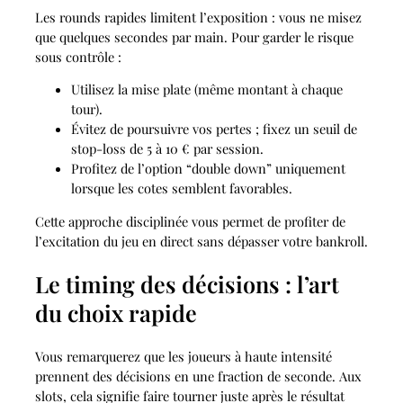
Les rounds rapides limitent l’exposition : vous ne misez
que quelques secondes par main. Pour garder le risque
sous contrôle :
Utilisez la mise plate (même montant à chaque
tour).
Évitez de poursuivre vos pertes ; fixez un seuil de
stop‑loss de 5 à 10 € par session.
Profitez de l’option “double down” uniquement
lorsque les cotes semblent favorables.
Cette approche disciplinée vous permet de profiter de
l’excitation du jeu en direct sans dépasser votre bankroll.
Le timing des décisions : l’art
du choix rapide
Vous remarquerez que les joueurs à haute intensité
prennent des décisions en une fraction de seconde. Aux
slots, cela signifie faire tourner juste après le résultat