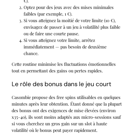
€).
Optez pour des jeux avec des mises minimales
faibles (par exemple, 1 €).
Si vous atteignez la moitié de votre limite (10 €),
envisagez de passer à un jeu à volatilité plus faible
ou de faire une courte pause.
Si vous atteignez votre limite, arrêtez
immédiatement — pas besoin de deuxième
chance.
Cette routine minimise les fluctuations émotionnelles
tout en permettant des gains ou pertes rapides.
Le rôle des bonus dans le jeu court
Casombie propose des free spins utilisables en quelques
minutes après leur obtention. Étant donné que la plupart
des bonus ont des exigences de mise élevées (environ
x35–40), ils sont moins adaptés aux micro‑sessions sauf
si vous cherchez un gros gain sur un slot à haute
volatilité où le bonus peut payer rapidement.