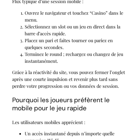
Flux typique d’une session mobile :
Ouvrez le navigateur et touchez “Casino” dans le
menu.
Sélectionnez un slot ou un jeu en direct dans la
barre d’accès rapide.
Placez un pari et faites tourner ou pariez en
quelques secondes.
Terminez le round ; rechargez ou changez de jeu
instantanément.
Grâce à la réactivité du site, vous pouvez fermer l’onglet
après une courte impulsion et revenir plus tard sans
perdre votre progression ou vos données de session.
Pourquoi les joueurs préfèrent le
mobile pour le jeu rapide
Les utilisateurs mobiles apprécient :
Un accès instantané depuis n’importe quelle