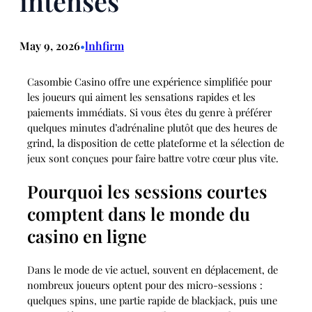
intenses
May 9, 2026
lnhfirm
•
Casombie Casino offre une expérience simplifiée pour
les joueurs qui aiment les sensations rapides et les
paiements immédiats. Si vous êtes du genre à préférer
quelques minutes d’adrénaline plutôt que des heures de
grind, la disposition de cette plateforme et la sélection de
jeux sont conçues pour faire battre votre cœur plus vite.
Pourquoi les sessions courtes
comptent dans le monde du
casino en ligne
Dans le mode de vie actuel, souvent en déplacement, de
nombreux joueurs optent pour des micro‑sessions :
quelques spins, une partie rapide de blackjack, puis une