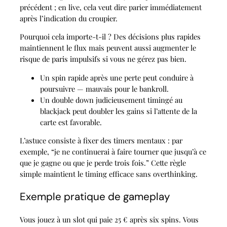
précédent ; en live, cela veut dire parier immédiatement
après l’indication du croupier.
Pourquoi cela importe-t-il ? Des décisions plus rapides
maintiennent le flux mais peuvent aussi augmenter le
risque de paris impulsifs si vous ne gérez pas bien.
Un spin rapide après une perte peut conduire à
poursuivre — mauvais pour le bankroll.
Un double down judicieusement timingé au
blackjack peut doubler les gains si l’attente de la
carte est favorable.
L’astuce consiste à fixer des timers mentaux : par
exemple, “je ne continuerai à faire tourner que jusqu’à ce
que je gagne ou que je perde trois fois.” Cette règle
simple maintient le timing efficace sans overthinking.
Exemple pratique de gameplay
Vous jouez à un slot qui paie 25 € après six spins. Vous