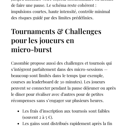
de faire une pause. Le schéma reste cohérent :
impulsions courtes, haute intensité, contrôle minimal
des risques guidé par des limites prédéfinies.
Tournaments & Challenges
pour les joueurs en
micro‑burst
Casombie propose aussi des challenges et tournois qui
s’intègrent parfaitement dans des micro‑sessions —
beaucoup sont limités dans le temps (par exemple,
courses au leaderboard de 30 minutes). Les joueurs
peuvent se connecter pendant la pause déjeuner ou après
le dîner pour rivaliser avec d’autres pour de petites
récompenses sans s’engager sur plusieurs heures.
Les frais d’inscription aux tournois sont faibles
(souvent 2 à 5 €).
Les gains sont distribués rapidement après la fin