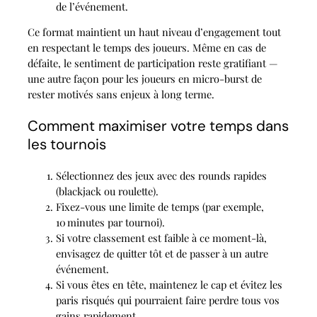
de l’événement.
Ce format maintient un haut niveau d’engagement tout
en respectant le temps des joueurs. Même en cas de
défaite, le sentiment de participation reste gratifiant —
une autre façon pour les joueurs en micro‑burst de
rester motivés sans enjeux à long terme.
Comment maximiser votre temps dans
les tournois
Sélectionnez des jeux avec des rounds rapides
(blackjack ou roulette).
Fixez-vous une limite de temps (par exemple,
10 minutes par tournoi).
Si votre classement est faible à ce moment-là,
envisagez de quitter tôt et de passer à un autre
événement.
Si vous êtes en tête, maintenez le cap et évitez les
paris risqués qui pourraient faire perdre tous vos
gains rapidement.