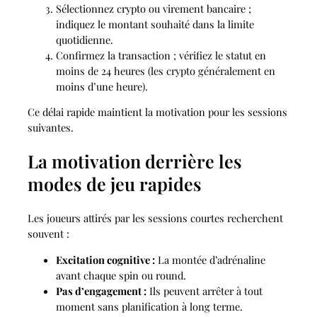
Sélectionnez crypto ou virement bancaire ;
indiquez le montant souhaité dans la limite
quotidienne.
Confirmez la transaction ; vérifiez le statut en
moins de 24 heures (les crypto généralement en
moins d’une heure).
Ce délai rapide maintient la motivation pour les sessions
suivantes.
La motivation derrière les
modes de jeu rapides
Les joueurs attirés par les sessions courtes recherchent
souvent :
Excitation cognitive :
La montée d’adrénaline
avant chaque spin ou round.
Pas d’engagement :
Ils peuvent arrêter à tout
moment sans planification à long terme.