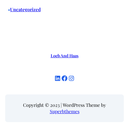
Uncategorized
•
Loeb And Haas
LinkedIn
Facebook
Instagram
Copyright © 2023 | WordPress Theme by
Superbthemes