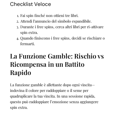
Checklist Veloce
Fai spin finché non ottieni tre libri.
Attendi l’annuncio del simbolo espandibile.
Durante i free spins, cerca altri libri per ri‑attivare
spin extra.
Quando finiscono i free spins, decidi se rischiare o
fermarti.
La Funzione Gamble: Rischio vs
Ricompensa in un Battito
Rapido
La funzione gamble è allettante dopo ogni vincita—
indovina il colore per raddoppiare o il seme per
quadruplicare la tua vincita. In una sessione rapida,
questo può raddoppiare l’emozione senza aggiungere
spin extra.