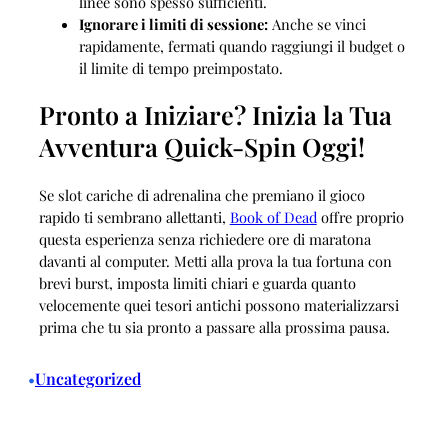
linee sono spesso sufficienti.
Ignorare i limiti di sessione:
Anche se vinci
rapidamente, fermati quando raggiungi il budget o
il limite di tempo preimpostato.
Pronto a Iniziare? Inizia la Tua
Avventura Quick‑Spin Oggi!
Se slot cariche di adrenalina che premiano il gioco
rapido ti sembrano allettanti,
Book of Dead
offre proprio
questa esperienza senza richiedere ore di maratona
davanti al computer. Metti alla prova la tua fortuna con
brevi burst, imposta limiti chiari e guarda quanto
velocemente quei tesori antichi possono materializzarsi
prima che tu sia pronto a passare alla prossima pausa.
Uncategorized
•