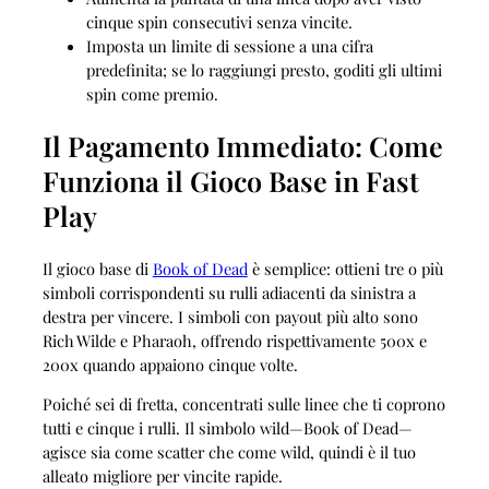
cinque spin consecutivi senza vincite.
Imposta un limite di sessione a una cifra
predefinita; se lo raggiungi presto, goditi gli ultimi
spin come premio.
Il Pagamento Immediato: Come
Funziona il Gioco Base in Fast
Play
Il gioco base di
Book of Dead
è semplice: ottieni tre o più
simboli corrispondenti su rulli adiacenti da sinistra a
destra per vincere. I simboli con payout più alto sono
Rich Wilde e Pharaoh, offrendo rispettivamente 500x e
200x quando appaiono cinque volte.
Poiché sei di fretta, concentrati sulle linee che ti coprono
tutti e cinque i rulli. Il simbolo wild—Book of Dead—
agisce sia come scatter che come wild, quindi è il tuo
alleato migliore per vincite rapide.