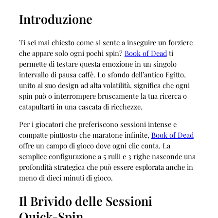
Introduzione
Ti sei mai chiesto come si sente a inseguire un forziere
che appare solo ogni pochi spin?
Book of Dead
ti
permette di testare questa emozione in un singolo
intervallo di pausa caffè. Lo sfondo dell’antico Egitto,
unito al suo design ad alta volatilità, significa che ogni
spin può o interrompere bruscamente la tua ricerca o
catapultarti in una cascata di ricchezze.
Per i giocatori che preferiscono sessioni intense e
compatte piuttosto che maratone infinite,
Book of Dead
offre un campo di gioco dove ogni clic conta. La
semplice configurazione a 5 rulli e 3 righe nasconde una
profondità strategica che può essere esplorata anche in
meno di dieci minuti di gioco.
Il Brivido delle Sessioni
Quick‑Spin