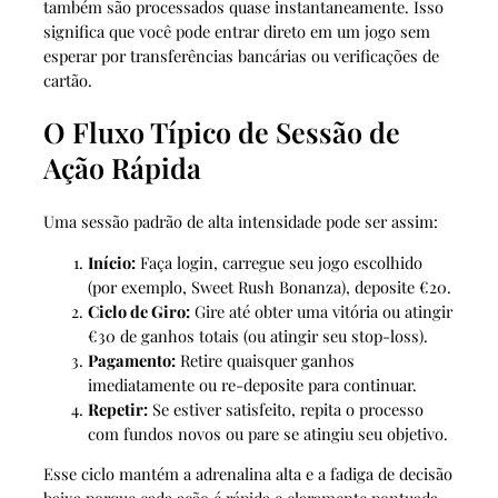
também são processados quase instantaneamente. Isso
significa que você pode entrar direto em um jogo sem
esperar por transferências bancárias ou verificações de
cartão.
O Fluxo Típico de Sessão de
Ação Rápida
Uma sessão padrão de alta intensidade pode ser assim:
Início:
Faça login, carregue seu jogo escolhido
(por exemplo, Sweet Rush Bonanza), deposite €20.
Ciclo de Giro:
Gire até obter uma vitória ou atingir
€30 de ganhos totais (ou atingir seu stop-loss).
Pagamento:
Retire quaisquer ganhos
imediatamente ou re-deposite para continuar.
Repetir:
Se estiver satisfeito, repita o processo
com fundos novos ou pare se atingiu seu objetivo.
Esse ciclo mantém a adrenalina alta e a fadiga de decisão