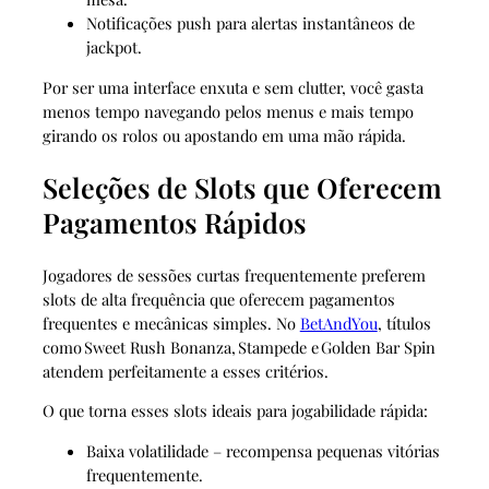
Notificações push para alertas instantâneos de
jackpot.
Por ser uma interface enxuta e sem clutter, você gasta
menos tempo navegando pelos menus e mais tempo
girando os rolos ou apostando em uma mão rápida.
Seleções de Slots que Oferecem
Pagamentos Rápidos
Jogadores de sessões curtas frequentemente preferem
slots de alta frequência que oferecem pagamentos
frequentes e mecânicas simples. No
BetAndYou
, títulos
como Sweet Rush Bonanza, Stampede e Golden Bar Spin
atendem perfeitamente a esses critérios.
O que torna esses slots ideais para jogabilidade rápida:
Baixa volatilidade – recompensa pequenas vitórias
frequentemente.