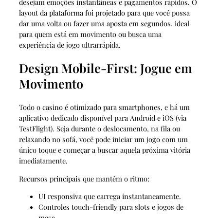
desejam emoções instantâneas e pagamentos rápidos. O
layout da plataforma foi projetado para que você possa
dar uma volta ou fazer uma aposta em segundos, ideal
para quem está em movimento ou busca uma
experiência de jogo ultrarrápida.
Design Mobile-First: Jogue em
Movimento
Todo o casino é otimizado para smartphones, e há um
aplicativo dedicado disponível para Android e iOS (via
TestFlight). Seja durante o deslocamento, na fila ou
relaxando no sofá, você pode iniciar um jogo com um
único toque e começar a buscar aquela próxima vitória
imediatamente.
Recursos principais que mantêm o ritmo:
UI responsiva que carrega instantaneamente.
Controles touch-friendly para slots e jogos de
mesa.