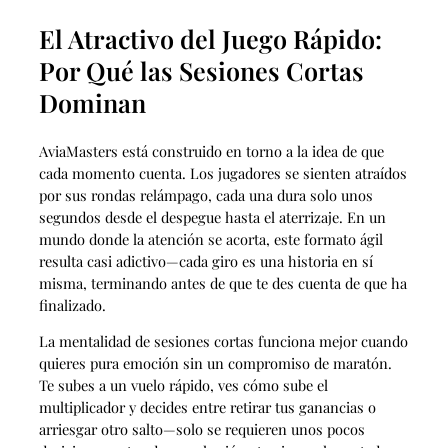
El Atractivo del Juego Rápido:
Por Qué las Sesiones Cortas
Dominan
AviaMasters está construido en torno a la idea de que
cada momento cuenta. Los jugadores se sienten atraídos
por sus rondas relámpago, cada una dura solo unos
segundos desde el despegue hasta el aterrizaje. En un
mundo donde la atención se acorta, este formato ágil
resulta casi adictivo—cada giro es una historia en sí
misma, terminando antes de que te des cuenta de que ha
finalizado.
La mentalidad de sesiones cortas funciona mejor cuando
quieres pura emoción sin un compromiso de maratón.
Te subes a un vuelo rápido, ves cómo sube el
multiplicador y decides entre retirar tus ganancias o
arriesgar otro salto—solo se requieren unos pocos