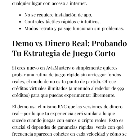
cualquier lugar con acceso a internet.
No se requiere instalación de app.
Controles táctiles rápidos e intuitivos.
Modos retrato y paisaje funcionan sin problemas.
Demo vs Dinero Real: Probando
Tu Estrategia de Juego Corto
Si eres nuevo en AviaMasters o simplemente quieres
probar una rutina de juego rápido sin arriesgar fondos
reales, el modo demo es tu punto de partida. Ofrece
créditos virtuales ilimitados (a menudo alrededor de 999
créditos) para que puedas experimentar libremente.
El demo usa el mismo RNG que las versiones de dinero
real—por lo que tu experiencia será similar a lo que
sucede cuando juegas con euros o cripto reales. Esto es
crucial si dependes de ganancias rápidas; verás con qué
frecuencia aparecen cohetes en cada velocidad y cómo se