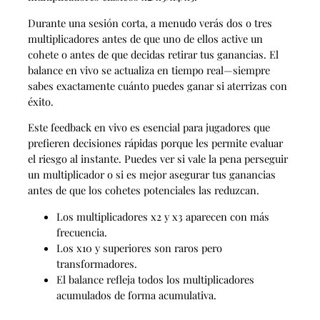
Durante una sesión corta, a menudo verás dos o tres
multiplicadores antes de que uno de ellos active un
cohete o antes de que decidas retirar tus ganancias. El
balance en vivo se actualiza en tiempo real—siempre
sabes exactamente cuánto puedes ganar si aterrizas con
éxito.
Este feedback en vivo es esencial para jugadores que
prefieren decisiones rápidas porque les permite evaluar
el riesgo al instante. Puedes ver si vale la pena perseguir
un multiplicador o si es mejor asegurar tus ganancias
antes de que los cohetes potenciales las reduzcan.
Los multiplicadores x2 y x3 aparecen con más
frecuencia.
Los x10 y superiores son raros pero
transformadores.
El balance refleja todos los multiplicadores
acumulados de forma acumulativa.