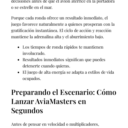
decisiones antes de que el avión aterrice en la portadora
o se estrelle en el mar.
Porque cada ronda ofrece un resultado inmediato, el
juego favorece naturalmente a quienes prosperan con la
gratificación instantánea. El ciclo de acción y reacción
mantiene la adrenalina alta y el aburrimiento bajo.
Los tiempos de ronda rápidos te mantienen
involucrado.
Resultados inmediatos significan que puedes
detenerte cuando quieras.
El juego de alta energía se adapta a estilos de vida
ocupados.
Preparando el Escenario: Cómo
Lanzar AviaMasters en
Segundos
Antes de pensar en velocidad o multiplicadores,