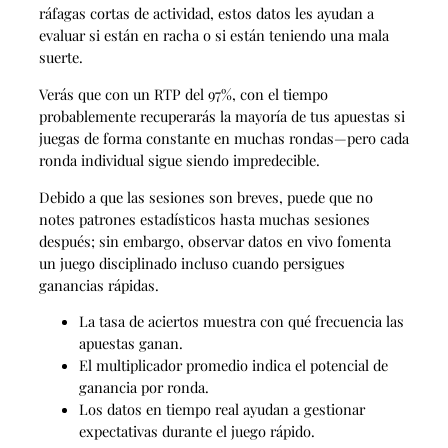
ráfagas cortas de actividad, estos datos les ayudan a
evaluar si están en racha o si están teniendo una mala
suerte.
Verás que con un RTP del 97%, con el tiempo
probablemente recuperarás la mayoría de tus apuestas si
juegas de forma constante en muchas rondas—pero cada
ronda individual sigue siendo impredecible.
Debido a que las sesiones son breves, puede que no
notes patrones estadísticos hasta muchas sesiones
después; sin embargo, observar datos en vivo fomenta
un juego disciplinado incluso cuando persigues
ganancias rápidas.
La tasa de aciertos muestra con qué frecuencia las
apuestas ganan.
El multiplicador promedio indica el potencial de
ganancia por ronda.
Los datos en tiempo real ayudan a gestionar
expectativas durante el juego rápido.