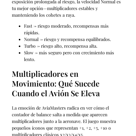
exposición prolongada al riesgo, la velocidad Normal es
tu mejor opción—multiplicadores estables y
manteniendo los cohetes a raya.
Fast → riesgo moderado, recompensas más
rápidas.
Normal → riesgo y recompensa equilibrados.
Turbo → riesgo alto, recompensa alta.
Slow → más seguro pero con crecimiento más
lento.
Multiplicadores en
Movimiento: Qué Sucede
Cuando el Avión Se Eleva
La emoción de AviaMasters radica en ver cómo el
contador de balance salta a medida que aparecen
multiplicadores junto a la aeronave. El juego muestra
pequeños íconos que representan +1, +2, +5, +10 o
multiplicadores clásicos x2/x3/x4/x5.