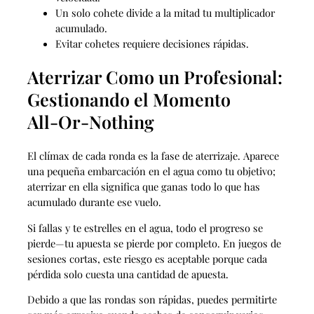
Un solo cohete divide a la mitad tu multiplicador
acumulado.
Evitar cohetes requiere decisiones rápidas.
Aterrizar Como un Profesional:
Gestionando el Momento
All‑Or‑Nothing
El clímax de cada ronda es la fase de aterrizaje. Aparece
una pequeña embarcación en el agua como tu objetivo;
aterrizar en ella significa que ganas todo lo que has
acumulado durante ese vuelo.
Si fallas y te estrelles en el agua, todo el progreso se
pierde—tu apuesta se pierde por completo. En juegos de
sesiones cortas, este riesgo es aceptable porque cada
pérdida solo cuesta una cantidad de apuesta.
Debido a que las rondas son rápidas, puedes permitirte