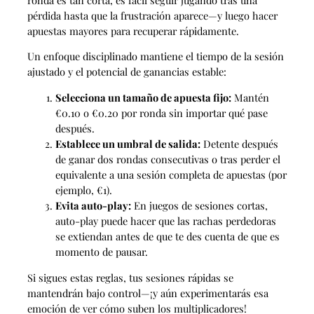
pérdida hasta que la frustración aparece—y luego hacer
apuestas mayores para recuperar rápidamente.
Un enfoque disciplinado mantiene el tiempo de la sesión
ajustado y el potencial de ganancias estable:
Selecciona un tamaño de apuesta fijo:
Mantén
€0.10 o €0.20 por ronda sin importar qué pase
después.
Establece un umbral de salida:
Detente después
de ganar dos rondas consecutivas o tras perder el
equivalente a una sesión completa de apuestas (por
ejemplo, €1).
Evita auto‑play:
En juegos de sesiones cortas,
auto‑play puede hacer que las rachas perdedoras
se extiendan antes de que te des cuenta de que es
momento de pausar.
Si sigues estas reglas, tus sesiones rápidas se
mantendrán bajo control—¡y aún experimentarás esa
emoción de ver cómo suben los multiplicadores!